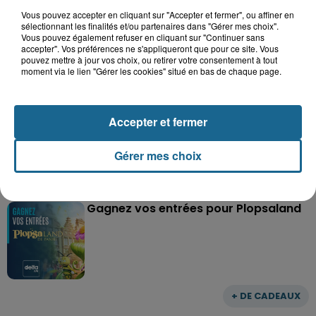
Vous pouvez accepter en cliquant sur "Accepter et fermer", ou affiner en
Grand jeu de l'été : les cabines de plages
sélectionnant les finalités et/ou partenaires dans "Gérer mes choix".
Vous pouvez également refuser en cliquant sur "Continuer sans
Gagnez vos entrées pour Dennlys
accepter". Vos préférences ne s'appliqueront que pour ce site. Vous
Parc
pouvez mettre à jour vos choix, ou retirer votre consentement à tout
moment via le lien "Gérer les cookies" situé en bas de chaque page.
Accepter et fermer
Gagnez vos entrées pour le parc
Bagatelle
Gérer mes choix
Gagnez vos entrées pour Plopsaland
+ DE CADEAUX