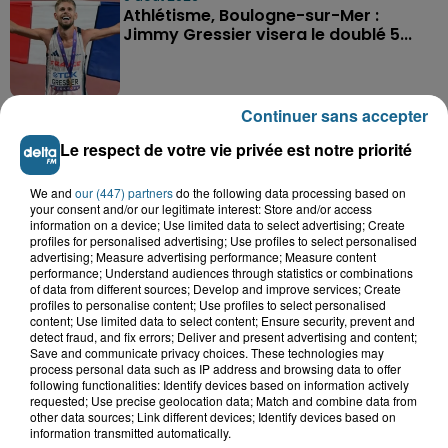
Athlétisme, Boulogne-sur-Mer :
Jimmy Gressier visera le doublé 5...
Continuer sans accepter
Le respect de votre vie privée est notre priorité
We and
our (447) partners
do the following data processing based on
A GAGNER
your consent and/or our legitimate interest: Store and/or access
information on a device; Use limited data to select advertising; Create
profiles for personalised advertising; Use profiles to select personalised
advertising; Measure advertising performance; Measure content
performance; Understand audiences through statistics or combinations
of data from different sources; Develop and improve services; Create
profiles to personalise content; Use profiles to select personalised
content; Use limited data to select content; Ensure security, prevent and
detect fraud, and fix errors; Deliver and present advertising and content;
Save and communicate privacy choices. These technologies may
process personal data such as IP address and browsing data to offer
following functionalities: Identify devices based on information actively
requested; Use precise geolocation data; Match and combine data from
other data sources; Link different devices; Identify devices based on
information transmitted automatically.