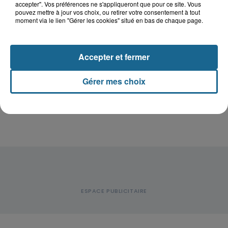
accepter". Vos préférences ne s'appliqueront que pour ce site. Vous
pouvez mettre à jour vos choix, ou retirer votre consentement à tout
moment via le lien "Gérer les cookies" situé en bas de chaque page.
Disparition inquiétante à Cappelle-
la-Grande : Michael, 41 ans...
Accepter et fermer
Accident à Grand-Fort-Philippe : le
Gérer mes choix
conducteur de trottinette...