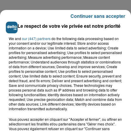
Continuer sans accepter
LE TOP DE L'ACTU
Le respect de votre vie privée est notre priorité
We and
our (447) partners
do the following data processing based on
your consent and/or our legitimate interest: Store and/or access
information on a device; Use limited data to select advertising; Create
profiles for personalised advertising; Use profiles to select personalised
advertising; Measure advertising performance; Measure content
performance; Understand audiences through statistics or combinations
of data from different sources; Develop and improve services; Create
profiles to personalise content; Use profiles to select personalised
content; Use limited data to select content; Ensure security, prevent and
detect fraud, and fix errors; Deliver and present advertising and content;
Save and communicate privacy choices. These technologies may
process personal data such as IP address and browsing data to offer
following functionalities: Identify devices based on information actively
requested; Use precise geolocation data; Match and combine data from
Saint-Omer : un enfant gravement brûlé
other data sources; Link different devices; Identify devices based on
après l'explosion d'un jouet...
information transmitted automatically.
Vous pouvez accepter en cliquant sur "Accepter et fermer", ou affiner en
Hazebrouck : victime d'un accident,
sélectionnant les finalités et/ou partenaires dans "Gérer mes choix".
Lucas s'en est allé brutalement...
Vous pouvez également refuser en cliquant sur "Continuer sans