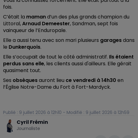
Vous la connaissez forcément. Elle était partout à la
fois.
C’était la
maman
d’un des plus grands champion du
Littoral,
Arnaud Demeester
, Sandman, sept fois
vainqueur de l’Enduropale.
Elle a aussi tenu avec son mari plusieurs
garages
dans
le
Dunkerquois
.
Elle s’occupait de tout le côté administratif.
Ils étaient
perdus sans elle
, les clients aussi d'ailleurs. Elle gérait
quasiment tout.
Ses
obsèques
auront lieu
ce vendredi à 14h30
en
l’Église Notre-Dame du Fort à Fort-Mardyck.
Publié : 9 juillet 2026 à 12h10 - Modifié : 9 juillet 2026 à 12h59
Cyril Frémin
Journaliste