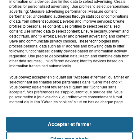
Même durant les vacances,
information on a device; Use limited data to select advertising; Create
Mouv’enfants Dunkerque se mobilise
profiles for personalised advertising; Use profiles to select personalised
advertising; Measure advertising performance; Measure content
performance; Understand audiences through statistics or combinations
of data from different sources; Develop and improve services; Create
profiles to personalise content; Use profiles to select personalised
7h53
content; Use limited data to select content; Ensure security, prevent and
Tardinghen : une femme de 75 ans
detect fraud, and fix errors; Deliver and present advertising and content;
Save and communicate privacy choices. These technologies may
réanimée après une noyade
process personal data such as IP address and browsing data to offer
following functionalities: Identify devices based on information actively
requested; Use precise geolocation data; Match and combine data from
other data sources; Link different devices; Identify devices based on
information transmitted automatically.
Vous pouvez accepter en cliquant sur "Accepter et fermer", ou affiner en
sélectionnant les finalités et/ou partenaires dans "Gérer mes choix".
Vous pouvez également refuser en cliquant sur "Continuer sans
accepter". Vos préférences ne s'appliqueront que pour ce site. Vous
pouvez mettre à jour vos choix, ou retirer votre consentement à tout
moment via le lien "Gérer les cookies" situé en bas de chaque page.
NOS AUTRES PODCASTS
Accepter et fermer
Gérer mes choix