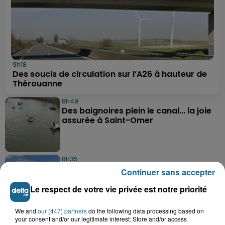
9h18
Des soucis de circulation sur l’A26 à hauteur de
Thérouanne
8h49
Des baignoires plein le canal... la joie
assurée à Saint-Omer
8h35
Les secrets des crustacés et des
Continuer sans accepter
flobards dévoilés ce week-end à...
Le respect de votre vie privée est notre priorité
We and
our (447) partners
do the following data processing based on
8h21
your consent and/or our legitimate interest: Store and/or access