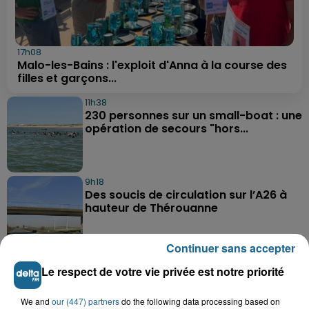
17h08
Malo-les-Bains : l'exploit d'Anna à la course des
filles et garçons...
11h38
230 personnes sur un small-boat : une
opération de secours "hors...
9h18
Des soucis de circulation sur l’A26 à
hauteur de Thérouanne
Continuer sans accepter
8h49
Le respect de votre vie privée est notre priorité
Des baignoires plein le canal... la joie
assurée à Saint-Omer
We and
our (447) partners
do the following data processing based on