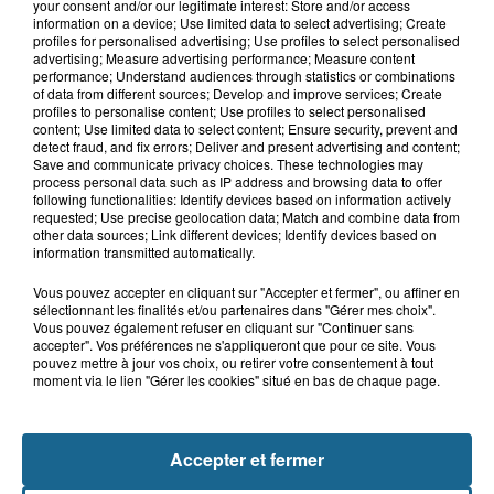
your consent and/or our legitimate interest: Store and/or access
information on a device; Use limited data to select advertising; Create
profiles for personalised advertising; Use profiles to select personalised
advertising; Measure advertising performance; Measure content
performance; Understand audiences through statistics or combinations
of data from different sources; Develop and improve services; Create
profiles to personalise content; Use profiles to select personalised
content; Use limited data to select content; Ensure security, prevent and
A GAGNER
detect fraud, and fix errors; Deliver and present advertising and content;
Save and communicate privacy choices. These technologies may
process personal data such as IP address and browsing data to offer
following functionalities: Identify devices based on information actively
requested; Use precise geolocation data; Match and combine data from
other data sources; Link different devices; Identify devices based on
information transmitted automatically.
Vous pouvez accepter en cliquant sur "Accepter et fermer", ou affiner en
sélectionnant les finalités et/ou partenaires dans "Gérer mes choix".
Vous pouvez également refuser en cliquant sur "Continuer sans
accepter". Vos préférences ne s'appliqueront que pour ce site. Vous
pouvez mettre à jour vos choix, ou retirer votre consentement à tout
moment via le lien "Gérer les cookies" situé en bas de chaque page.
Grand jeu de l'été : les cabines de plages
Accepter et fermer
Gagnez vos entrées pour Dennlys