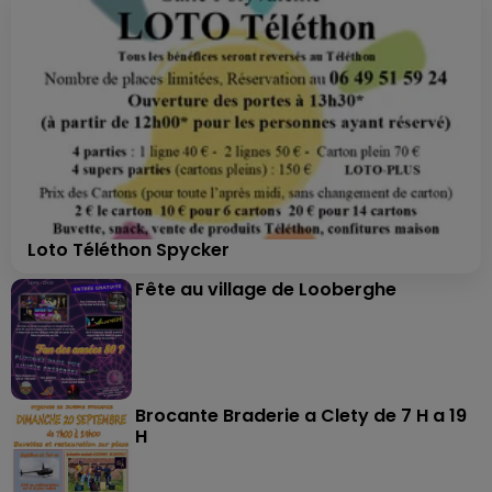
Loto Téléthon Spycker
Fête au village de Looberghe
Brocante Braderie a Clety de 7 H a 19
H