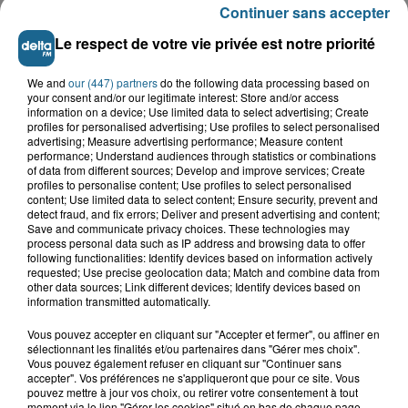
Continuer sans accepter
AMIR - Avec toi
Le respect de votre vie privée est notre priorité
VOIR PLUS
We and
our (447) partners
do the following data processing based on
your consent and/or our legitimate interest: Store and/or access
information on a device; Use limited data to select advertising; Create
profiles for personalised advertising; Use profiles to select personalised
LES TITRES
advertising; Measure advertising performance; Measure content
performance; Understand audiences through statistics or combinations
of data from different sources; Develop and improve services; Create
profiles to personalise content; Use profiles to select personalised
content; Use limited data to select content; Ensure security, prevent and
TUBES DIFFUSÉS
detect fraud, and fix errors; Deliver and present advertising and content;
Save and communicate privacy choices. These technologies may
process personal data such as IP address and browsing data to offer
following functionalities: Identify devices based on information actively
17h35
17h35
17h31
17h31
17h28
17h28
requested; Use precise geolocation data; Match and combine data from
other data sources; Link different devices; Identify devices based on
information transmitted automatically.
Vous pouvez accepter en cliquant sur "Accepter et fermer", ou affiner en
sélectionnant les finalités et/ou partenaires dans "Gérer mes choix".
Vous pouvez également refuser en cliquant sur "Continuer sans
accepter". Vos préférences ne s'appliqueront que pour ce site. Vous
SHAKIRA / BURNA BOY
AVENTURA
SOPRANO
pouvez mettre à jour vos choix, ou retirer votre consentement à tout
dai dai
obsession
dj
moment via le lien "Gérer les cookies" situé en bas de chaque page.