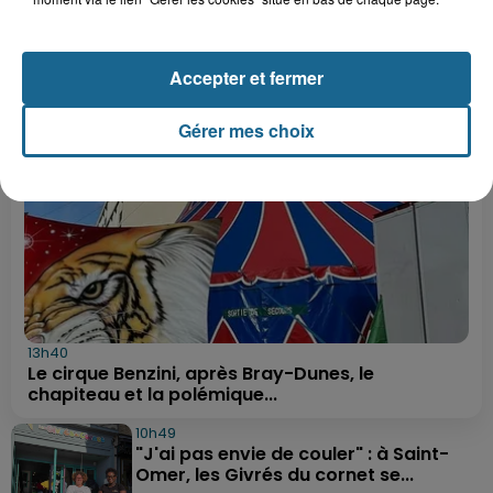
LE FIL INFO
Accepter et fermer
Gérer mes choix
13h40
Le cirque Benzini, après Bray-Dunes, le
chapiteau et la polémique...
10h49
"J'ai pas envie de couler" : à Saint-
Omer, les Givrés du cornet se...