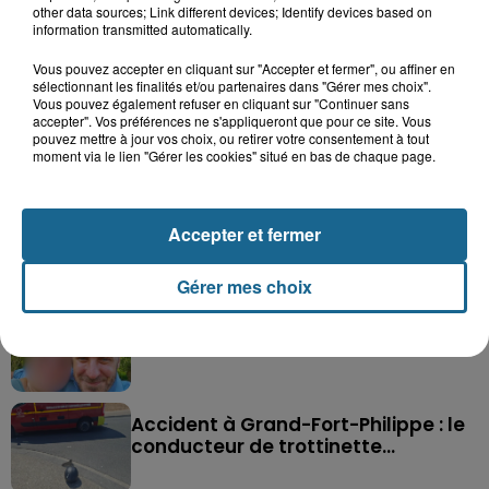
other data sources; Link different devices; Identify devices based on
information transmitted automatically.
Vous pouvez accepter en cliquant sur "Accepter et fermer", ou affiner en
sélectionnant les finalités et/ou partenaires dans "Gérer mes choix".
Vous pouvez également refuser en cliquant sur "Continuer sans
accepter". Vos préférences ne s'appliqueront que pour ce site. Vous
pouvez mettre à jour vos choix, ou retirer votre consentement à tout
Saint-Omer : un enfant gravement brûlé
moment via le lien "Gérer les cookies" situé en bas de chaque page.
après l'explosion d'un jouet...
Hazebrouck : victime d'un accident,
Accepter et fermer
Lucas s'en est allé brutalement...
Gérer mes choix
Disparition inquiétante à Cappelle-
la-Grande : Michael, 41 ans...
Accident à Grand-Fort-Philippe : le
conducteur de trottinette...