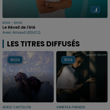
6h00 - 10h00
Le Réveil de l'été
Avec Arnaud LEDUCQ
LES TITRES DIFFUSÉS
9h24
9h24
9h14
9h14
ADELE CASTILLON
VANESSA PARADIS