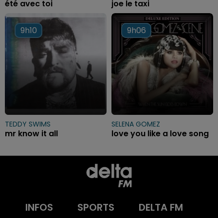
été avec toi
joe le taxi
9h10
9h10
9h06
9h06
TEDDY SWIMS
SELENA GOMEZ
mr know it all
love you like a love song
INFOS
SPORTS
DELTA FM