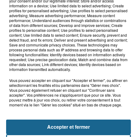
your consent and/or our legitimate interest: Store and/or access
information on a device; Use limited data to select advertising; Create
Grand jeu de l'été : les cabines de plages
profiles for personalised advertising; Use profiles to select personalised
advertising; Measure advertising performance; Measure content
Gagnez vos entrées pour Dennlys
performance; Understand audiences through statistics or combinations
Parc
of data from different sources; Develop and improve services; Create
profiles to personalise content; Use profiles to select personalised
content; Use limited data to select content; Ensure security, prevent and
detect fraud, and fix errors; Deliver and present advertising and content;
Save and communicate privacy choices. These technologies may
process personal data such as IP address and browsing data to offer
Gagnez vos entrées pour le parc
following functionalities: Identify devices based on information actively
Bagatelle
requested; Use precise geolocation data; Match and combine data from
other data sources; Link different devices; Identify devices based on
information transmitted automatically.
Vous pouvez accepter en cliquant sur "Accepter et fermer", ou affiner en
sélectionnant les finalités et/ou partenaires dans "Gérer mes choix".
Gagnez vos entrées pour Plopsaland
Vous pouvez également refuser en cliquant sur "Continuer sans
accepter". Vos préférences ne s'appliqueront que pour ce site. Vous
pouvez mettre à jour vos choix, ou retirer votre consentement à tout
moment via le lien "Gérer les cookies" situé en bas de chaque page.
Accepter et fermer
+ DE CADEAUX