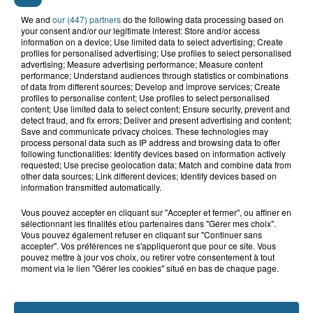
We and
our (447) partners
do the following data processing based on
your consent and/or our legitimate interest: Store and/or access
information on a device; Use limited data to select advertising; Create
profiles for personalised advertising; Use profiles to select personalised
advertising; Measure advertising performance; Measure content
Grand jeu de l'été : les cabines de plages
performance; Understand audiences through statistics or combinations
of data from different sources; Develop and improve services; Create
Gagnez vos entrées pour Dennlys
profiles to personalise content; Use profiles to select personalised
content; Use limited data to select content; Ensure security, prevent and
Parc
detect fraud, and fix errors; Deliver and present advertising and content;
Save and communicate privacy choices. These technologies may
process personal data such as IP address and browsing data to offer
following functionalities: Identify devices based on information actively
requested; Use precise geolocation data; Match and combine data from
other data sources; Link different devices; Identify devices based on
Gagnez vos entrées pour le parc
information transmitted automatically.
Bagatelle
Vous pouvez accepter en cliquant sur "Accepter et fermer", ou affiner en
sélectionnant les finalités et/ou partenaires dans "Gérer mes choix".
Vous pouvez également refuser en cliquant sur "Continuer sans
accepter". Vos préférences ne s'appliqueront que pour ce site. Vous
pouvez mettre à jour vos choix, ou retirer votre consentement à tout
Gagnez vos entrées pour Plopsaland
moment via le lien "Gérer les cookies" situé en bas de chaque page.