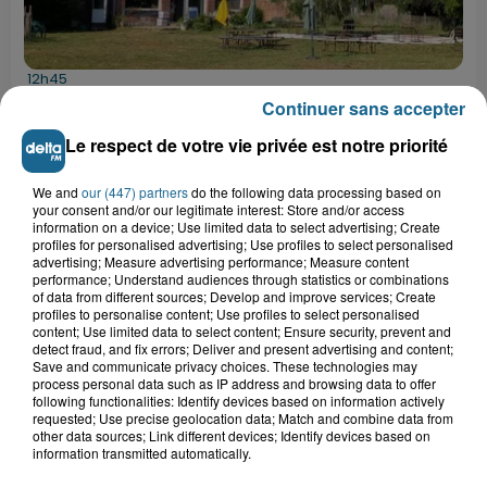
12h45
Mont Noir dans les Flandres : un lieu d’accueil
Continuer sans accepter
reprend vie pour...
Le respect de votre vie privée est notre priorité
12h41
Wimereux : le centre de voile fait le
We and
our (447) partners
do the following data processing based on
plein de nouveaux marins
your consent and/or our legitimate interest: Store and/or access
information on a device; Use limited data to select advertising; Create
profiles for personalised advertising; Use profiles to select personalised
advertising; Measure advertising performance; Measure content
performance; Understand audiences through statistics or combinations
11h19
of data from different sources; Develop and improve services; Create
Valérie, 46 ans, portée disparue
profiles to personalise content; Use profiles to select personalised
depuis mardi à Dunkerque, sa...
content; Use limited data to select content; Ensure security, prevent and
detect fraud, and fix errors; Deliver and present advertising and content;
Save and communicate privacy choices. These technologies may
process personal data such as IP address and browsing data to offer
following functionalities: Identify devices based on information actively
10h57
requested; Use precise geolocation data; Match and combine data from
Foot : on ne veut pas parler de
other data sources; Link different devices; Identify devices based on
maintien à Dunkerque
information transmitted automatically.