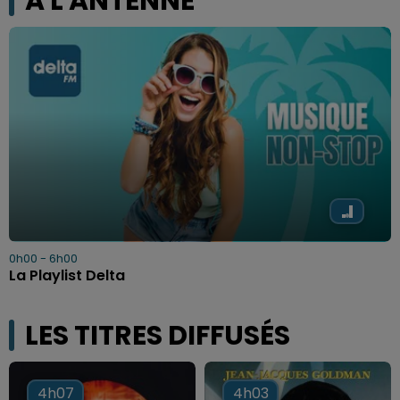
A L'ANTENNE
0h00 - 6h00
La Playlist Delta
LES TITRES DIFFUSÉS
4h07
4h07
4h03
4h03