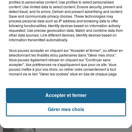
profiles to personalise content; Use profiles to select personalised
content; Use limited data to select content; Ensure security, prevent and
LE TOP DE L'ACTU
detect fraud, and fix errors; Deliver and present advertising and content;
Save and communicate privacy choices. These technologies may
process personal data such as IP address and browsing data to offer
following functionalities: Identify devices based on information actively
requested; Use precise geolocation data; Match and combine data from
other data sources; Link different devices; Identify devices based on
information transmitted automatically.
Vous pouvez accepter en cliquant sur "Accepter et fermer", ou affiner en
sélectionnant les finalités et/ou partenaires dans "Gérer mes choix".
Vous pouvez également refuser en cliquant sur "Continuer sans
accepter". Vos préférences ne s'appliqueront que pour ce site. Vous
pouvez mettre à jour vos choix, ou retirer votre consentement à tout
moment via le lien "Gérer les cookies" situé en bas de chaque page.
Accepter et fermer
Dunkerque : trois femmes mortes au large de
la digue du Braek
Gérer mes choix
Saint-Omer : un enfant gravement
brûlé après l'explosion d'un jouet...