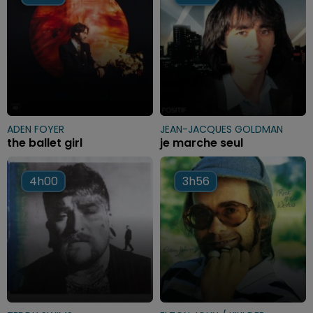
ADEN FOYER
JEAN-JACQUES GOLDMAN
the ballet girl
je marche seul
4h00
4h00
3h56
3h56