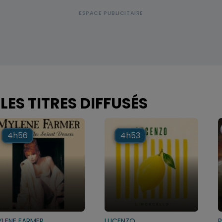
LES TITRES DIFFUSÉS
4h56
4h56
4h53
4h53
LENE FARMER
LUCENZO
P