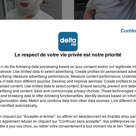
Contin
er : un enfant
Hazebrouck : victime d
t brûlé après
accident, Lucas s'en es
Le respect de votre vie privée est notre priorité
n d'un jouet...
brutalement...
ers
do the following data processing based on your consent and/or our legitimate int
device; Use limited data to select advertising; Create profiles for personalised adver
vertising; Measure advertising performance; Measure content performance; Unders
ns of data from different sources; Develop and improve services; Create profiles to 
alised content; Use limited data to select content; Ensure security, prevent and detect
ertising and content; Save and communicate privacy choices. These technologies
and browsing data to offer following functionalities: Identify devices based on infor
eolocation data; Match and combine data from other data sources; Link different de
nsmitted automatically.
cliquant sur "Accepter et fermer", ou affiner en sélectionnant les finalités et/ou pa
 également refuser en cliquant sur "Continuer sans accepter". Vos préférences ne 
tre à jour vos choix, ou retirer votre consentement à tout moment via le lien "Gérer 