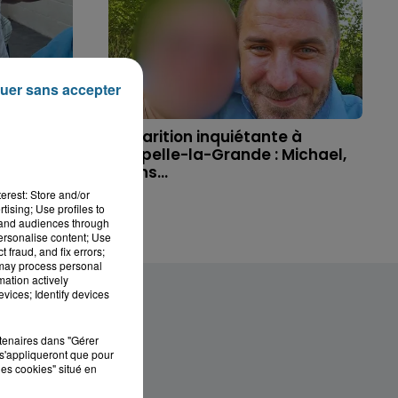
uer sans accepter
'un
Disparition inquiétante à
t allé
Cappelle-la-Grande : Michael,
41 ans...
erest: Store and/or
tising; Use profiles to
tand audiences through
personalise content; Use
 fraud, and fix errors;
 may process personal
mation actively
vices; Identify devices
rtenaires dans "Gérer
s'appliqueront que pour
les cookies" situé en