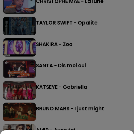
CHRISTOPHE MAE - La lune
TAYLOR SWIFT - Opalite
SHAKIRA - Zoo
SANTA - Dis moi oui
KATSEYE - Gabriella
BRUNO MARS - I just might
AMIR - Avec toi