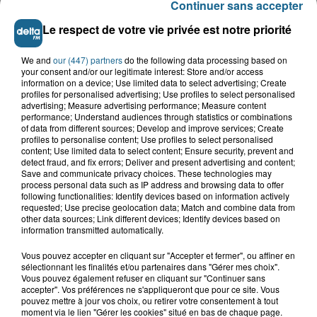
Continuer sans accepter
Le respect de votre vie privée est notre priorité
VOIR PLUS
We and
our (447) partners
do the following data processing based on
your consent and/or our legitimate interest: Store and/or access
information on a device; Use limited data to select advertising; Create
LES TITRES
profiles for personalised advertising; Use profiles to select personalised
advertising; Measure advertising performance; Measure content
performance; Understand audiences through statistics or combinations
of data from different sources; Develop and improve services; Create
TUBES DIFFUSÉS
profiles to personalise content; Use profiles to select personalised
content; Use limited data to select content; Ensure security, prevent and
detect fraud, and fix errors; Deliver and present advertising and content;
Save and communicate privacy choices. These technologies may
process personal data such as IP address and browsing data to offer
20h35
20h35
20h31
20h31
20h27
20h27
following functionalities: Identify devices based on information actively
requested; Use precise geolocation data; Match and combine data from
other data sources; Link different devices; Identify devices based on
information transmitted automatically.
Vous pouvez accepter en cliquant sur "Accepter et fermer", ou affiner en
sélectionnant les finalités et/ou partenaires dans "Gérer mes choix".
KOOL AND THE GANG
CYNDI LAUPER
CONFETTI'S
Vous pouvez également refuser en cliquant sur "Continuer sans
straight ahead
hey now (girls just
the sound of c
accepter". Vos préférences ne s'appliqueront que pour ce site. Vous
want to have fun)
pouvez mettre à jour vos choix, ou retirer votre consentement à tout
moment via le lien "Gérer les cookies" situé en bas de chaque page.