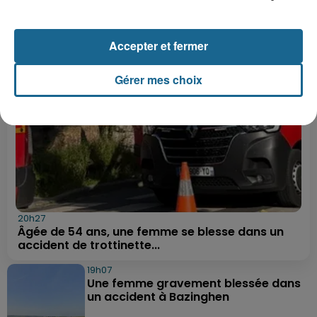
LE FIL INFO
Accepter et fermer
Gérer mes choix
20h27
Âgée de 54 ans, une femme se blesse dans un
accident de trottinette...
19h07
Une femme gravement blessée dans
un accident à Bazinghen