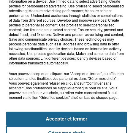
Hand : Dunkerque face à l'élite pour
information on a device; Use limited data to select advertising; Create
préparer la saison du renouveau
profiles for personalised advertising; Use profiles to select personalised
advertising; Measure advertising performance; Measure content
performance; Understand audiences through statistics or combinations
of data from different sources; Develop and improve services; Create
profiles to personalise content; Use profiles to select personalised
7 août 2026
content; Use limited data to select content; Ensure security, prevent and
Incendie à La Brasserie de Saint-Omer
detect fraud, and fix errors; Deliver and present advertising and content;
Save and communicate privacy choices. These technologies may
: 80 personnes évacuées
process personal data such as IP address and browsing data to offer
following functionalities: Identify devices based on information actively
requested; Use precise geolocation data; Match and combine data from
other data sources; Link different devices; Identify devices based on
information transmitted automatically.
Vous pouvez accepter en cliquant sur "Accepter et fermer", ou affiner en
sélectionnant les finalités et/ou partenaires dans "Gérer mes choix".
Vous pouvez également refuser en cliquant sur "Continuer sans
accepter". Vos préférences ne s'appliqueront que pour ce site. Vous
pouvez mettre à jour vos choix, ou retirer votre consentement à tout
moment via le lien "Gérer les cookies" situé en bas de chaque page.
NOS AUTRES PODCASTS
Accepter et fermer
Gérer mes choix