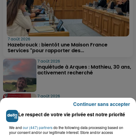
7 août 2026
Hazebrouck : bientôt une Maison France
Services "pour rapporter des...
7 août 2026
Inquiétude à Arques : Mathieu, 30 ans,
activement recherché
7 août 2026
Foot, Boulogne-sur-Mer : Grégory Thil,
Continuer sans accepter
un directeur sportif à...
Le respect de votre vie privée est notre priorité
We and
our (447) partners
do the following data processing based on
7 août 2026
your consent and/or our legitimate interest: Store and/or access