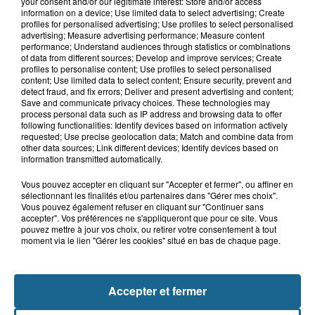
your consent and/or our legitimate interest: Store and/or access
7h21
information on a device; Use limited data to select advertising; Create
Samer : deux adolescents de 14 et 15
profiles for personalised advertising; Use profiles to select personalised
ans grièvement blessés dans un...
advertising; Measure advertising performance; Measure content
performance; Understand audiences through statistics or combinations
of data from different sources; Develop and improve services; Create
profiles to personalise content; Use profiles to select personalised
content; Use limited data to select content; Ensure security, prevent and
8 août 2026
detect fraud, and fix errors; Deliver and present advertising and content;
Âgée de 54 ans, une femme se blesse
Save and communicate privacy choices. These technologies may
process personal data such as IP address and browsing data to offer
dans un accident de trottinette...
following functionalities: Identify devices based on information actively
requested; Use precise geolocation data; Match and combine data from
other data sources; Link different devices; Identify devices based on
information transmitted automatically.
Vous pouvez accepter en cliquant sur "Accepter et fermer", ou affiner en
sélectionnant les finalités et/ou partenaires dans "Gérer mes choix".
Vous pouvez également refuser en cliquant sur "Continuer sans
accepter". Vos préférences ne s'appliqueront que pour ce site. Vous
pouvez mettre à jour vos choix, ou retirer votre consentement à tout
moment via le lien "Gérer les cookies" situé en bas de chaque page.
NOS AUTRES PODCASTS
Accepter et fermer