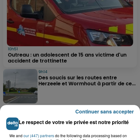
10h51
Outreau : un adolescent de 15 ans victime d'un
accident de trottinette
9h14
Des soucis sur les routes entre
Herzeele et Wormhout à partir de ce...
9h03
Continuer sans accepter
Un homme de 50 ans gravement
blessé dans un accident de voiture à...
Le respect de votre vie privée est notre priorité
We and
our (447) partners
do the following data processing based on