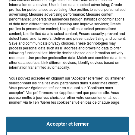
13h15
information on a device; Use limited data to select advertising; Create
Risque incendie dans Nord : ce que
profiles for personalised advertising; Use profiles to select personalised
vous ne pouvez plus faire
advertising; Measure advertising performance; Measure content
performance; Understand audiences through statistics or combinations
of data from different sources; Develop and improve services; Create
profiles to personalise content; Use profiles to select personalised
content; Use limited data to select content; Ensure security, prevent and
12h57
detect fraud, and fix errors; Deliver and present advertising and content;
500 à 600 recrutements par an : le
Save and communicate privacy choices. These technologies may
nucléaire se dote d'un espace de...
process personal data such as IP address and browsing data to offer
following functionalities: Identify devices based on information actively
requested; Use precise geolocation data; Match and combine data from
other data sources; Link different devices; Identify devices based on
information transmitted automatically.
Vous pouvez accepter en cliquant sur "Accepter et fermer", ou affiner en
sélectionnant les finalités et/ou partenaires dans "Gérer mes choix".
Vous pouvez également refuser en cliquant sur "Continuer sans
accepter". Vos préférences ne s'appliqueront que pour ce site. Vous
pouvez mettre à jour vos choix, ou retirer votre consentement à tout
moment via le lien "Gérer les cookies" situé en bas de chaque page.
NOS AUTRES PODCASTS
Accepter et fermer