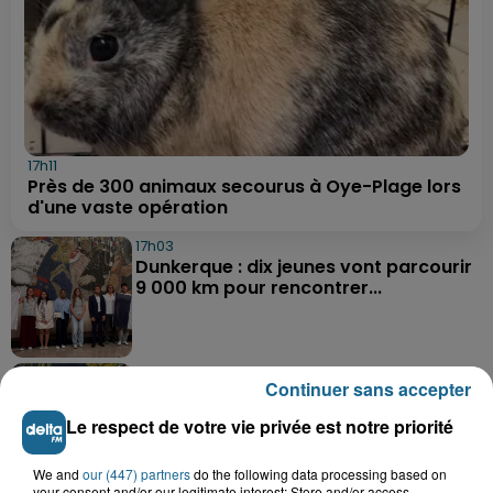
17h11
Près de 300 animaux secourus à Oye-Plage lors
d'une vaste opération
17h03
Dunkerque : dix jeunes vont parcourir
9 000 km pour rencontrer...
16h19
Continuer sans accepter
Blendecques : le jeune garçon de 12
ans qui s'était noyé est...
Le respect de votre vie privée est notre priorité
We and
our (447) partners
do the following data processing based on
your consent and/or our legitimate interest: Store and/or access