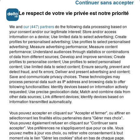
Continuer sans accepter
Le respect de votre vie privée est notre priorité
We and
our (447) partners
do the following data processing based on
your consent and/or our legitimate interest: Store and/or access
information on a device; Use limited data to select advertising; Create
profiles for personalised advertising; Use profiles to select personalised
advertising; Measure advertising performance; Measure content
performance; Understand audiences through statistics or combinations
of data from different sources; Develop and improve services; Create
profiles to personalise content; Use profiles to select personalised
content; Use limited data to select content; Ensure security, prevent and
detect fraud, and fix errors; Deliver and present advertising and content;
Save and communicate privacy choices. These technologies may
process personal data such as IP address and browsing data to offer
following functionalities: Identify devices based on information actively
Saint-Omer : un enfant gravement brûlé
requested; Use precise geolocation data; Match and combine data from
après l'explosion d'un jouet...
other data sources; Link different devices; Identify devices based on
information transmitted automatically.
Hazebrouck : victime d'un accident,
Vous pouvez accepter en cliquant sur "Accepter et fermer", ou affiner en
Lucas s'en est allé brutalement...
sélectionnant les finalités et/ou partenaires dans "Gérer mes choix".
Vous pouvez également refuser en cliquant sur "Continuer sans
accepter". Vos préférences ne s'appliqueront que pour ce site. Vous
pouvez mettre à jour vos choix, ou retirer votre consentement à tout
moment via le lien "Gérer les cookies" situé en bas de chaque page.
Valérie, 46 ans, portée disparue