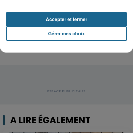
depuis mardi à Dunkerque, sa...
Accepter et fermer
Disparition inquiétante à Cappelle-
la-Grande : Michael, 41 ans...
Gérer mes choix
A LIRE ÉGALEMENT