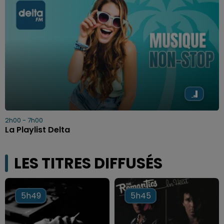
2h00 - 7h00
La Playlist Delta
LES TITRES DIFFUSÉS
5h49
5h49
5h45
5h45