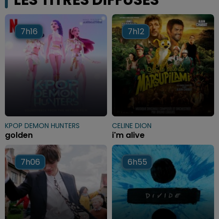
LES TITRES DIFFUSÉS
7h16
7h16
7h12
7h12
KPOP DEMON HUNTERS
CELINE DION
golden
i'm alive
7h06
7h06
6h55
6h55