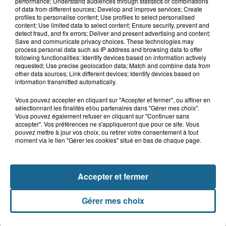
performance; Understand audiences through statistics or combinations
of data from different sources; Develop and improve services; Create
profiles to personalise content; Use profiles to select personalised
content; Use limited data to select content; Ensure security, prevent and
detect fraud, and fix errors; Deliver and present advertising and content;
Save and communicate privacy choices. These technologies may
LE TOP DE L'ACTU
process personal data such as IP address and browsing data to offer
following functionalities: Identify devices based on information actively
requested; Use precise geolocation data; Match and combine data from
other data sources; Link different devices; Identify devices based on
information transmitted automatically.
Vous pouvez accepter en cliquant sur "Accepter et fermer", ou affiner en
sélectionnant les finalités et/ou partenaires dans "Gérer mes choix".
Vous pouvez également refuser en cliquant sur "Continuer sans
accepter". Vos préférences ne s'appliqueront que pour ce site. Vous
pouvez mettre à jour vos choix, ou retirer votre consentement à tout
moment via le lien "Gérer les cookies" situé en bas de chaque page.
Accepter et fermer
Saint-Omer : un enfant gravement brûlé
Gérer mes choix
après l'explosion d'un jouet...