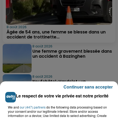
8 août 2026
Âgée de 54 ans, une femme se blesse dans un
accident de trottinette...
8 août 2026
Une femme gravement blessée dans
un accident à Bazinghen
8 août 2026
Neufchâtel-Hardelot : un
rassemblement pour rendre
Continuer sans accepter
hommage aux...
Le respect de votre vie privée est notre priorité
8 août 2026
We and
our (447) partners
do the following data processing based on
Violent accident à Cléty : quatre
your consent and/or our legitimate interest: Store and/or access
information on a device; Use limited data to select advertising; Create
blessés, deux femmes en urgence...