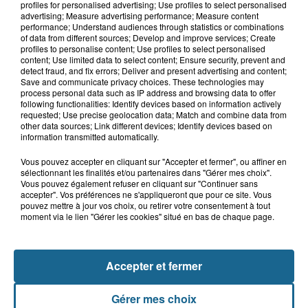
profiles for personalised advertising; Use profiles to select personalised
advertising; Measure advertising performance; Measure content
performance; Understand audiences through statistics or combinations
of data from different sources; Develop and improve services; Create
profiles to personalise content; Use profiles to select personalised
8 août 2026
content; Use limited data to select content; Ensure security, prevent and
Un homme mortellement percuté par
detect fraud, and fix errors; Deliver and present advertising and content;
un train à Saint-Josse
Save and communicate privacy choices. These technologies may
process personal data such as IP address and browsing data to offer
following functionalities: Identify devices based on information actively
requested; Use precise geolocation data; Match and combine data from
other data sources; Link different devices; Identify devices based on
information transmitted automatically.
Vous pouvez accepter en cliquant sur "Accepter et fermer", ou affiner en
sélectionnant les finalités et/ou partenaires dans "Gérer mes choix".
Vous pouvez également refuser en cliquant sur "Continuer sans
accepter". Vos préférences ne s'appliqueront que pour ce site. Vous
pouvez mettre à jour vos choix, ou retirer votre consentement à tout
NOS AUTRES PODCASTS
moment via le lien "Gérer les cookies" situé en bas de chaque page.
Accepter et fermer
Gérer mes choix