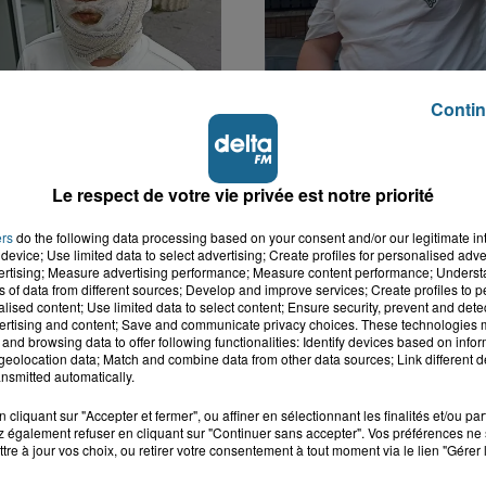
Contin
er : un enfant
Hazebrouck : victime d
t brûlé après
accident, Lucas s'en es
Le respect de votre vie privée est notre priorité
n d'un jouet...
brutalement...
ers
do the following data processing based on your consent and/or our legitimate int
device; Use limited data to select advertising; Create profiles for personalised adver
vertising; Measure advertising performance; Measure content performance; Unders
ns of data from different sources; Develop and improve services; Create profiles to 
alised content; Use limited data to select content; Ensure security, prevent and detect
ertising and content; Save and communicate privacy choices. These technologies
and browsing data to offer following functionalities: Identify devices based on infor
eolocation data; Match and combine data from other data sources; Link different de
nsmitted automatically.
cliquant sur "Accepter et fermer", ou affiner en sélectionnant les finalités et/ou pa
 également refuser en cliquant sur "Continuer sans accepter". Vos préférences ne 
tre à jour vos choix, ou retirer votre consentement à tout moment via le lien "Gérer 