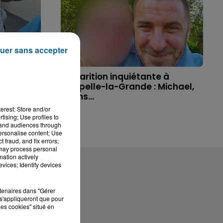
uer sans accepter
'un
Disparition inquiétante à
t allé
Cappelle-la-Grande : Michael,
41 ans...
erest: Store and/or
tising; Use profiles to
tand audiences through
personalise content; Use
 fraud, and fix errors;
 may process personal
mation actively
vices; Identify devices
rtenaires dans "Gérer
s'appliqueront que pour
les cookies" situé en