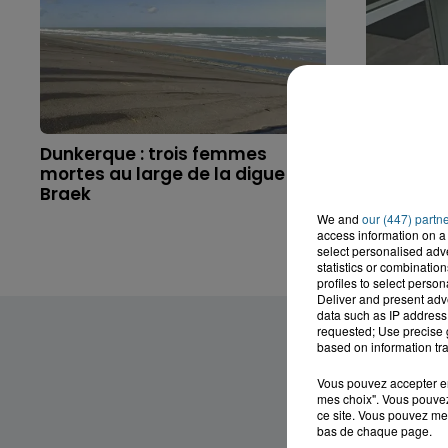
Dunkerque : trois femmes
Saint-Om
mortes au large de la digue du
gravemen
Braek
l'explosio
We and
our (447) partn
access information on a 
select personalised ad
statistics or combinatio
profiles to select person
Deliver and present adv
data such as IP address 
requested; Use precise g
based on information tra
Vous pouvez accepter en 
mes choix". Vous pouvez
ce site. Vous pouvez met
bas de chaque page.