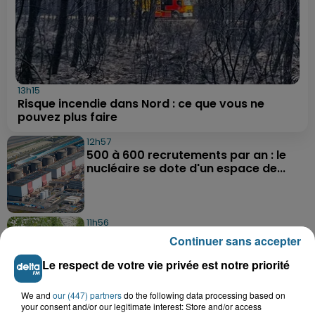
13h15
Risque incendie dans Nord : ce que vous ne
pouvez plus faire
12h57
500 à 600 recrutements par an : le
nucléaire se dote d'un espace de...
11h56
Wimille : la sécheresse menace les
Continuer sans accepter
agriculteurs
Le respect de votre vie privée est notre priorité
We and
our (447) partners
do the following data processing based on
8h14
your consent and/or our legitimate interest: Store and/or access