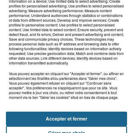
Boulogne-sur-Mer : plongée au cœur
information on a device; Use limited data to select advertising; Create
des contrôles de sécurité en mer
profiles for personalised advertising; Use profiles to select personalised
advertising; Measure advertising performance; Measure content
performance; Understand audiences through statistics or combinations
of data from different sources; Develop and improve services; Create
profiles to personalise content; Use profiles to select personalised
7h48
content; Use limited data to select content; Ensure security, prevent and
"Il faudrait revoter" : les habitants de
detect fraud, and fix errors; Deliver and present advertising and content;
Save and communicate privacy choices. These technologies may
Saint-Omer réagissent...
process personal data such as IP address and browsing data to offer
following functionalities: Identify devices based on information actively
requested; Use precise geolocation data; Match and combine data from
other data sources; Link different devices; Identify devices based on
information transmitted automatically.
Vous pouvez accepter en cliquant sur "Accepter et fermer", ou affiner en
sélectionnant les finalités et/ou partenaires dans "Gérer mes choix".
Vous pouvez également refuser en cliquant sur "Continuer sans
accepter". Vos préférences ne s'appliqueront que pour ce site. Vous
pouvez mettre à jour vos choix, ou retirer votre consentement à tout
moment via le lien "Gérer les cookies" situé en bas de chaque page.
NOS AUTRES PODCASTS
Accepter et fermer
Gérer mes choix