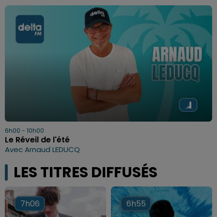
6h00 - 10h00
Le Réveil de l'été
Avec Arnaud LEDUCQ
LES TITRES DIFFUSÉS
7h06
7h06
6h55
6h55