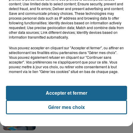
LE TOP DE L'ACTU
content; Use limited data to select content; Ensure security, prevent and
detect fraud, and fix errors; Deliver and present advertising and content;
Save and communicate privacy choices. These technologies may
process personal data such as IP address and browsing data to offer
following functionalities: Identify devices based on information actively
requested; Use precise geolocation data; Match and combine data from
other data sources; Link different devices; Identify devices based on
information transmitted automatically.
Vous pouvez accepter en cliquant sur "Accepter et fermer", ou affiner en
sélectionnant les finalités et/ou partenaires dans "Gérer mes choix".
Vous pouvez également refuser en cliquant sur "Continuer sans
accepter". Vos préférences ne s'appliqueront que pour ce site. Vous
pouvez mettre à jour vos choix, ou retirer votre consentement à tout
moment via le lien "Gérer les cookies" situé en bas de chaque page.
Saint-Omer : un enfant gravement brûlé
Accepter et fermer
après l'explosion d'un jouet...
Gérer mes choix
Hazebrouck : victime d'un accident,
Lucas s'en est allé brutalement...