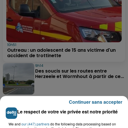
10h51
Outreau : un adolescent de 15 ans victime d'un
accident de trottinette
9h14
Des soucis sur les routes entre
Herzeele et Wormhout à partir de ce...
9h03
Continuer sans accepter
Un homme de 50 ans gravement
blessé dans un accident de voiture à...
Le respect de votre vie privée est notre priorité
We and
our (447) partners
do the following data processing based on