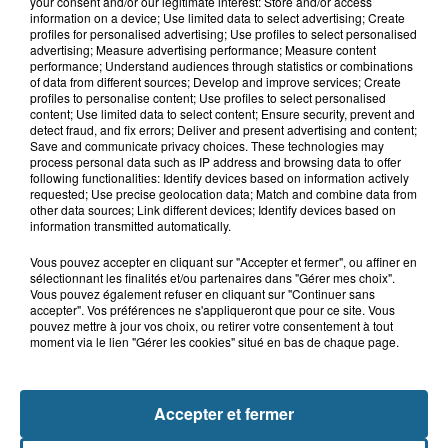
your consent and/or our legitimate interest: Store and/or access
7h21
information on a device; Use limited data to select advertising; Create
Samer : deux adolescents de 14 et 15
profiles for personalised advertising; Use profiles to select personalised
ans grièvement blessés dans un...
advertising; Measure advertising performance; Measure content
performance; Understand audiences through statistics or combinations
of data from different sources; Develop and improve services; Create
profiles to personalise content; Use profiles to select personalised
content; Use limited data to select content; Ensure security, prevent and
8 août 2026
detect fraud, and fix errors; Deliver and present advertising and content;
Âgée de 54 ans, une femme se blesse
Save and communicate privacy choices. These technologies may
process personal data such as IP address and browsing data to offer
dans un accident de trottinette...
following functionalities: Identify devices based on information actively
requested; Use precise geolocation data; Match and combine data from
other data sources; Link different devices; Identify devices based on
information transmitted automatically.
Vous pouvez accepter en cliquant sur "Accepter et fermer", ou affiner en
sélectionnant les finalités et/ou partenaires dans "Gérer mes choix".
Vous pouvez également refuser en cliquant sur "Continuer sans
accepter". Vos préférences ne s'appliqueront que pour ce site. Vous
pouvez mettre à jour vos choix, ou retirer votre consentement à tout
moment via le lien "Gérer les cookies" situé en bas de chaque page.
NOS AUTRES PODCASTS
Accepter et fermer