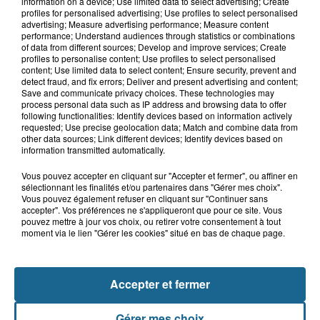
information on a device; Use limited data to select advertising; Create
Mouv’enfants Dunkerque se mobilise
profiles for personalised advertising; Use profiles to select personalised
advertising; Measure advertising performance; Measure content
performance; Understand audiences through statistics or combinations
of data from different sources; Develop and improve services; Create
profiles to personalise content; Use profiles to select personalised
7h53
content; Use limited data to select content; Ensure security, prevent and
Tardinghen : une femme de 75 ans
detect fraud, and fix errors; Deliver and present advertising and content;
Save and communicate privacy choices. These technologies may
réanimée après une noyade
process personal data such as IP address and browsing data to offer
following functionalities: Identify devices based on information actively
requested; Use precise geolocation data; Match and combine data from
other data sources; Link different devices; Identify devices based on
information transmitted automatically.
Vous pouvez accepter en cliquant sur "Accepter et fermer", ou affiner en
sélectionnant les finalités et/ou partenaires dans "Gérer mes choix".
Vous pouvez également refuser en cliquant sur "Continuer sans
accepter". Vos préférences ne s'appliqueront que pour ce site. Vous
pouvez mettre à jour vos choix, ou retirer votre consentement à tout
NOS AUTRES PODCASTS
moment via le lien "Gérer les cookies" situé en bas de chaque page.
Accepter et fermer
Gérer mes choix