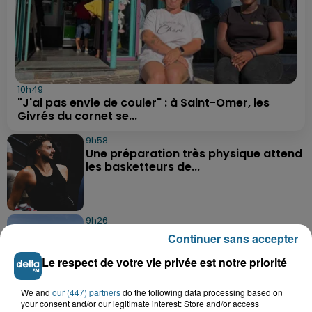
10h49
"J'ai pas envie de couler" : à Saint-Omer, les
Givrés du cornet se...
9h58
Une préparation très physique attend
les basketteurs de...
9h26
Des super-héros dans le ciel de
Continuer sans accepter
Grand-Fort-Philippe
Le respect de votre vie privée est notre priorité
We and
our (447) partners
do the following data processing based on
8h29
your consent and/or our legitimate interest: Store and/or access