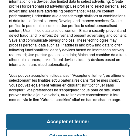
Un chien sauvé d'une mort certaine
information on a device; Use limited data to select advertising; Create
dans une voiture à...
profiles for personalised advertising; Use profiles to select personalised
advertising; Measure advertising performance; Measure content
performance; Understand audiences through statistics or combinations
of data from different sources; Develop and improve services; Create
profiles to personalise content; Use profiles to select personalised
8h00
content; Use limited data to select content; Ensure security, prevent and
Les pompiers au secours d'un porc à
detect fraud, and fix errors; Deliver and present advertising and content;
Save and communicate privacy choices. These technologies may
Delettes
process personal data such as IP address and browsing data to offer
following functionalities: Identify devices based on information actively
requested; Use precise geolocation data; Match and combine data from
other data sources; Link different devices; Identify devices based on
information transmitted automatically.
Vous pouvez accepter en cliquant sur "Accepter et fermer", ou affiner en
sélectionnant les finalités et/ou partenaires dans "Gérer mes choix".
Vous pouvez également refuser en cliquant sur "Continuer sans
accepter". Vos préférences ne s'appliqueront que pour ce site. Vous
pouvez mettre à jour vos choix, ou retirer votre consentement à tout
moment via le lien "Gérer les cookies" situé en bas de chaque page.
NOS AUTRES PODCASTS
Accepter et fermer
Gérer mes choix