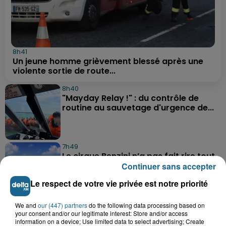
8h41
Un jeune homme grièvement blessé après une
violente sortie de route...
8h40
"Mayday Relay !" : du contrôle de
routine au sauvetage d'urgence de...
7h49
Le cirque Benzini n’a pas fait rire tout
le monde cette semaine à...
Continuer sans accepter
Le respect de votre vie privée est notre priorité
7h05
We and
our (447) partners
do the following data processing based on
Une femme chute du deuxième étage
your consent and/or our legitimate interest: Store and/or access
information on a device; Use limited data to select advertising; Create
après un différend familial à...