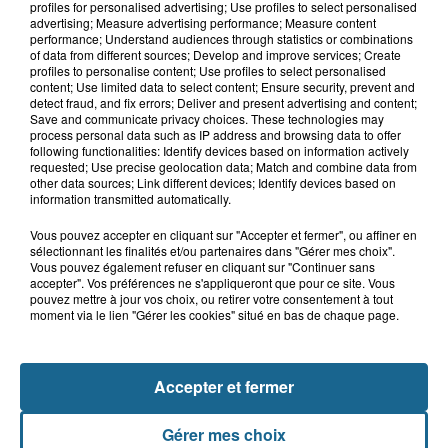
profiles for personalised advertising; Use profiles to select personalised
advertising; Measure advertising performance; Measure content
performance; Understand audiences through statistics or combinations
of data from different sources; Develop and improve services; Create
profiles to personalise content; Use profiles to select personalised
6 août 2026
content; Use limited data to select content; Ensure security, prevent and
Un homme blessé dans un accident à
detect fraud, and fix errors; Deliver and present advertising and content;
Alembon
Save and communicate privacy choices. These technologies may
process personal data such as IP address and browsing data to offer
following functionalities: Identify devices based on information actively
requested; Use precise geolocation data; Match and combine data from
other data sources; Link different devices; Identify devices based on
information transmitted automatically.
Vous pouvez accepter en cliquant sur "Accepter et fermer", ou affiner en
sélectionnant les finalités et/ou partenaires dans "Gérer mes choix".
Vous pouvez également refuser en cliquant sur "Continuer sans
accepter". Vos préférences ne s'appliqueront que pour ce site. Vous
pouvez mettre à jour vos choix, ou retirer votre consentement à tout
NOS AUTRES PODCASTS
moment via le lien "Gérer les cookies" situé en bas de chaque page.
Accepter et fermer
Gérer mes choix