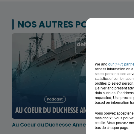
NOS AUTRES PODCASTS
We and
our (447) partn
access information on a 
select personalised ad
statistics or combinatio
profiles to select person
Deliver and present adv
data such as IP address 
requested; Use precise g
based on information tra
Vous pouvez accepter en 
mes choix". Vous pouvez
ce site. Vous pouvez met
Au Coeur du Duchesse Anne
L'info lo
bas de chaque page.
Dunkerqu