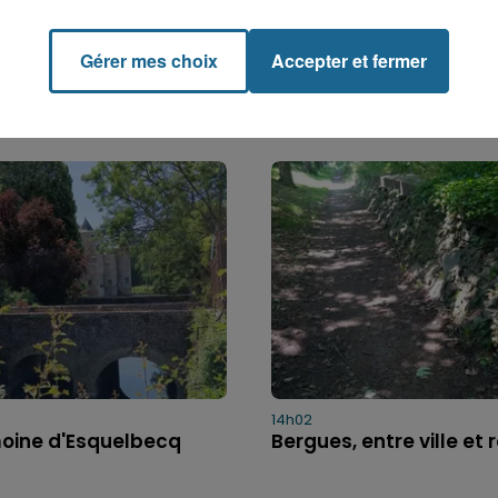
Gérer mes choix
Accepter et fermer
14h02
moine d'Esquelbecq
Bergues, entre ville et