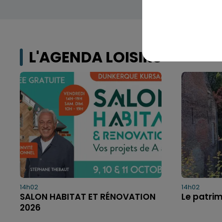
L'AGENDA LOISIRS
14h02
14h02
SALON HABITAT ET RÉNOVATION
Le patri
2026