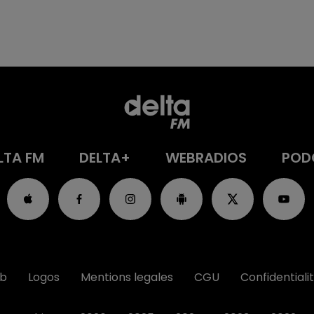
LTA FM
DELTA+
WEBRADIOS
POD
ub
Logos
Mentions legales
CGU
Confidentiali