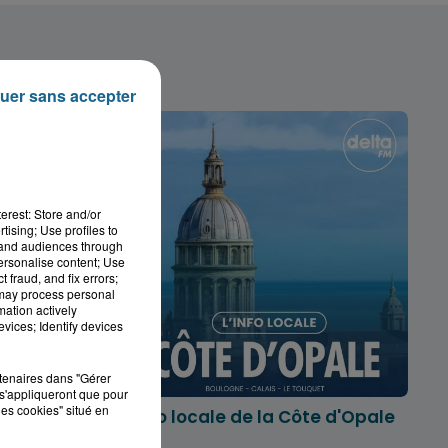
uer sans accepter
erest: Store and/or
tising; Use profiles to
tand audiences through
personalise content; Use
 fraud, and fix errors;
 may process personal
mation actively
vices; Identify devices
rtenaires dans "Gérer
s'appliqueront que pour
les cookies" situé en
marois
L'info locale de la Côte d'Opale