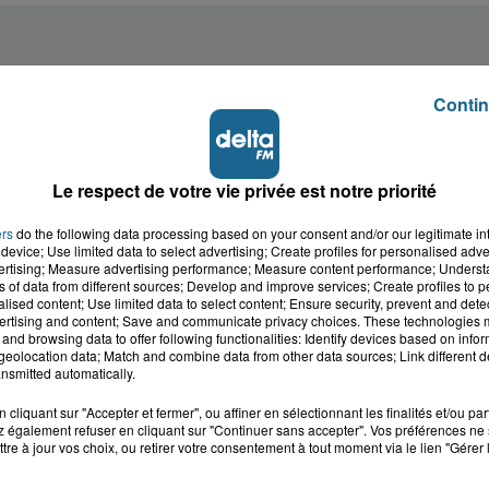
Contin
Le respect de votre vie privée est notre priorité
ers
do the following data processing based on your consent and/or our legitimate int
device; Use limited data to select advertising; Create profiles for personalised adver
vertising; Measure advertising performance; Measure content performance; Unders
ns of data from different sources; Develop and improve services; Create profiles to 
alised content; Use limited data to select content; Ensure security, prevent and detect
ertising and content; Save and communicate privacy choices. These technologies
and browsing data to offer following functionalities: Identify devices based on infor
eolocation data; Match and combine data from other data sources; Link different de
nsmitted automatically.
cliquant sur "Accepter et fermer", ou affiner en sélectionnant les finalités et/ou pa
 également refuser en cliquant sur "Continuer sans accepter". Vos préférences ne 
tre à jour vos choix, ou retirer votre consentement à tout moment via le lien "Gérer 
cale dans le
L'info locale de l'Audo
ois