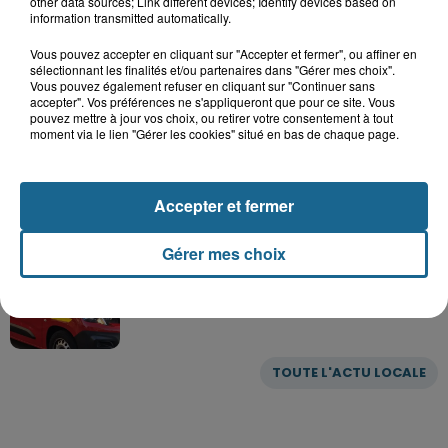
other data sources; Link different devices; Identify devices based on
13h23
information transmitted automatically.
Des cours... de trottinette à Bray-
Dunes
Vous pouvez accepter en cliquant sur "Accepter et fermer", ou affiner en
sélectionnant les finalités et/ou partenaires dans "Gérer mes choix".
Vous pouvez également refuser en cliquant sur "Continuer sans
accepter". Vos préférences ne s'appliqueront que pour ce site. Vous
pouvez mettre à jour vos choix, ou retirer votre consentement à tout
12h30
moment via le lien "Gérer les cookies" situé en bas de chaque page.
Basket : Gravelines-Dunkerque va
commencer sa saison par du lourd
Accepter et fermer
10h51
Gérer mes choix
Outreau : un adolescent de 15 ans
victime d'un accident de trottinette
TOUTE L'ACTU LOCALE