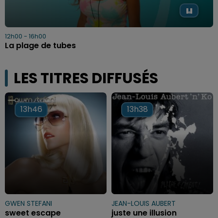
12h00 - 16h00
La plage de tubes
LES TITRES DIFFUSÉS
13h46
13h46
13h38
13h38
GWEN STEFANI
JEAN-LOUIS AUBERT
sweet escape
juste une illusion