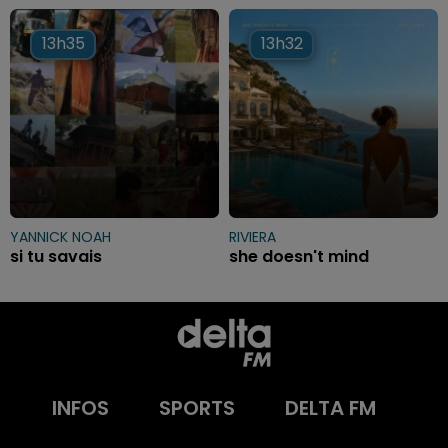
13h35
13h35
13h32
13h32
YANNICK NOAH
RIVIERA
si tu savais
she doesn't mind
INFOS
SPORTS
DELTA FM