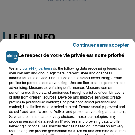
LE FIL INFO
Continuer sans accepter
Le respect de votre vie privée est notre priorité
We and
our (447) partners
do the following data processing based on
your consent and/or our legitimate interest: Store and/or access
information on a device; Use limited data to select advertising; Create
profiles for personalised advertising; Use profiles to select personalised
advertising; Measure advertising performance; Measure content
performance; Understand audiences through statistics or combinations
of data from different sources; Develop and improve services; Create
profiles to personalise content; Use profiles to select personalised
content; Use limited data to select content; Ensure security, prevent and
detect fraud, and fix errors; Deliver and present advertising and content;
Save and communicate privacy choices. These technologies may
13h28
process personal data such as IP address and browsing data to offer
Athlétisme, Boulogne-sur-Mer : Jimmy Gressier
following functionalities: Identify devices based on information actively
visera le doublé 5...
requested; Use precise geolocation data; Match and combine data from