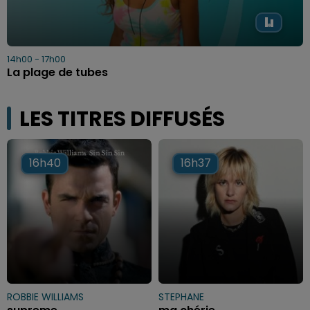
14h00 - 17h00
La plage de tubes
LES TITRES DIFFUSÉS
16h40
16h40
16h37
16h37
ROBBIE WILLIAMS
STEPHANE