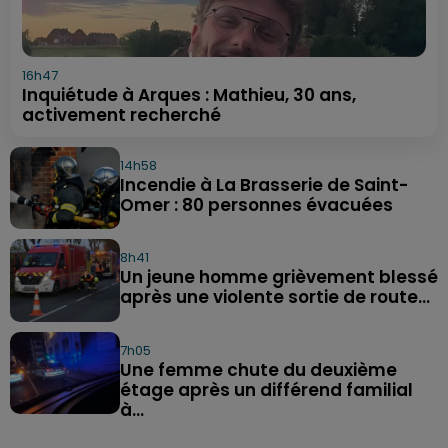
16h47
Inquiétude à Arques : Mathieu, 30 ans,
activement recherché
14h58
Incendie à La Brasserie de Saint-
Omer : 80 personnes évacuées
8h41
Un jeune homme grièvement blessé
après une violente sortie de route...
7h05
Une femme chute du deuxième
étage après un différend familial
à...