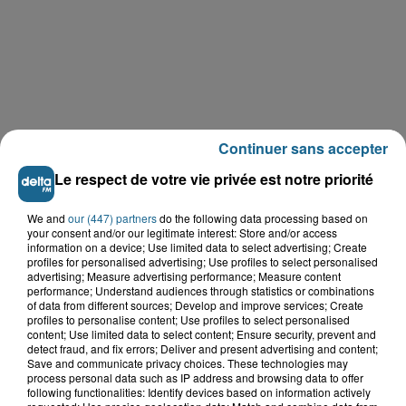
Continuer sans accepter
Le respect de votre vie privée est notre priorité
We and
our (447) partners
do the following data processing based on
your consent and/or our legitimate interest: Store and/or access
information on a device; Use limited data to select advertising; Create
LE TOP DE L'ACTU
profiles for personalised advertising; Use profiles to select personalised
advertising; Measure advertising performance; Measure content
performance; Understand audiences through statistics or combinations
of data from different sources; Develop and improve services; Create
profiles to personalise content; Use profiles to select personalised
content; Use limited data to select content; Ensure security, prevent and
detect fraud, and fix errors; Deliver and present advertising and content;
Save and communicate privacy choices. These technologies may
process personal data such as IP address and browsing data to offer
following functionalities: Identify devices based on information actively