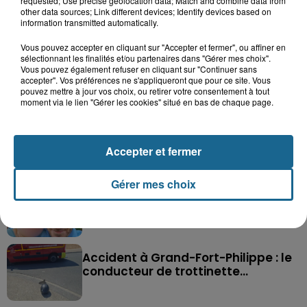
requested; Use precise geolocation data; Match and combine data from
other data sources; Link different devices; Identify devices based on
information transmitted automatically.
Vous pouvez accepter en cliquant sur "Accepter et fermer", ou affiner en
sélectionnant les finalités et/ou partenaires dans "Gérer mes choix".
Vous pouvez également refuser en cliquant sur "Continuer sans
Saint-Omer : un enfant gravement brûlé
accepter". Vos préférences ne s'appliqueront que pour ce site. Vous
pouvez mettre à jour vos choix, ou retirer votre consentement à tout
après l'explosion d'un jouet...
moment via le lien "Gérer les cookies" situé en bas de chaque page.
Hazebrouck : victime d'un accident,
Lucas s'en est allé brutalement...
Accepter et fermer
Gérer mes choix
Disparition inquiétante à Cappelle-
la-Grande : Michael, 41 ans...
Accident à Grand-Fort-Philippe : le
conducteur de trottinette...