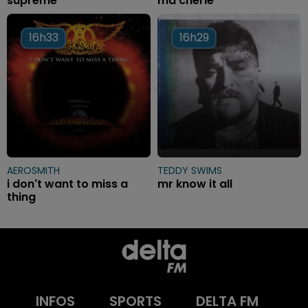
supreme
ma chérie
16h33
16h33
16h29
16h29
AEROSMITH
TEDDY SWIMS
i don't want to miss a
mr know it all
thing
INFOS
SPORTS
DELTA FM