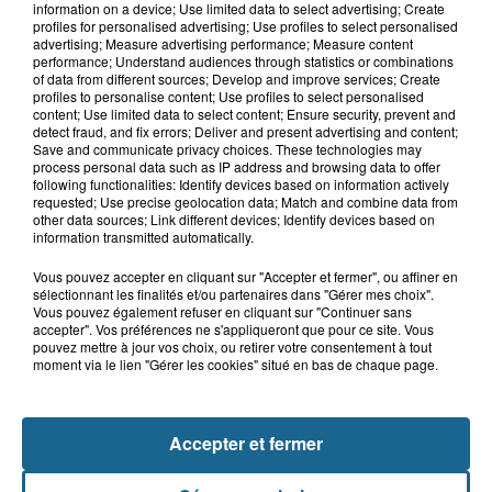
information on a device; Use limited data to select advertising; Create
Blendecques : le jeune garçon de 12
profiles for personalised advertising; Use profiles to select personalised
ans qui s'était noyé est...
advertising; Measure advertising performance; Measure content
performance; Understand audiences through statistics or combinations
of data from different sources; Develop and improve services; Create
profiles to personalise content; Use profiles to select personalised
content; Use limited data to select content; Ensure security, prevent and
6 août 2026
detect fraud, and fix errors; Deliver and present advertising and content;
Risque incendie dans le Nord : ce que
Save and communicate privacy choices. These technologies may
vous ne pouvez plus faire
process personal data such as IP address and browsing data to offer
following functionalities: Identify devices based on information actively
requested; Use precise geolocation data; Match and combine data from
other data sources; Link different devices; Identify devices based on
information transmitted automatically.
Vous pouvez accepter en cliquant sur "Accepter et fermer", ou affiner en
sélectionnant les finalités et/ou partenaires dans "Gérer mes choix".
Vous pouvez également refuser en cliquant sur "Continuer sans
accepter". Vos préférences ne s'appliqueront que pour ce site. Vous
pouvez mettre à jour vos choix, ou retirer votre consentement à tout
moment via le lien "Gérer les cookies" situé en bas de chaque page.
NOS AUTRES PODCASTS
Accepter et fermer