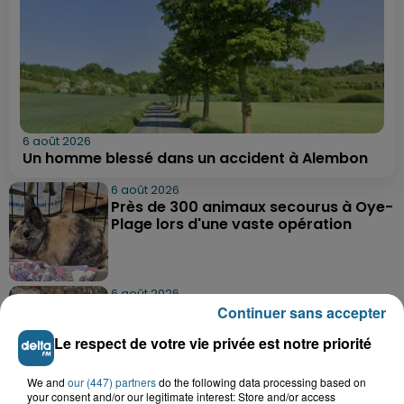
6 août 2026
Un homme blessé dans un accident à Alembon
6 août 2026
Près de 300 animaux secourus à Oye-
Plage lors d'une vaste opération
6 août 2026
Dunkerque : dix jeunes vont parcourir
Continuer sans accepter
9 000 km pour rencontrer...
Le respect de votre vie privée est notre priorité
We and
our (447) partners
do the following data processing based on
6 août 2026
your consent and/or our legitimate interest: Store and/or access