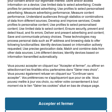
your consent and/or our legitimate interest: Store and/or access
10h51
information on a device; Use limited data to select advertising; Create
Outreau : un adolescent de 15 ans
profiles for personalised advertising; Use profiles to select personalised
victime d'un accident de trottinette
advertising; Measure advertising performance; Measure content
performance; Understand audiences through statistics or combinations
of data from different sources; Develop and improve services; Create
profiles to personalise content; Use profiles to select personalised
content; Use limited data to select content; Ensure security, prevent and
9h14
detect fraud, and fix errors; Deliver and present advertising and content;
Des soucis sur les routes entre
Save and communicate privacy choices. These technologies may
process personal data such as IP address and browsing data to offer
Herzeele et Wormhout à partir de ce...
following functionalities: Identify devices based on information actively
requested; Use precise geolocation data; Match and combine data from
other data sources; Link different devices; Identify devices based on
information transmitted automatically.
Vous pouvez accepter en cliquant sur "Accepter et fermer", ou affiner en
sélectionnant les finalités et/ou partenaires dans "Gérer mes choix".
Vous pouvez également refuser en cliquant sur "Continuer sans
accepter". Vos préférences ne s'appliqueront que pour ce site. Vous
pouvez mettre à jour vos choix, ou retirer votre consentement à tout
moment via le lien "Gérer les cookies" situé en bas de chaque page.
NOS AUTRES PODCASTS
Accepter et fermer