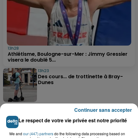
13h28
Athlétisme, Boulogne-sur-Mer : Jimmy Gressier
visera le doublé 5...
13h23
Des cours... de trottinette à Bray-
Dunes
12h30
Continuer sans accepter
Basket : Gravelines-Dunkerque va
commencer sa saison par du lourd
Le respect de votre vie privée est notre priorité
We and
our (447) partners
do the following data processing based on