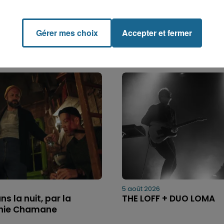
Gérer mes choix
Accepter et fermer
5 août 2026
ns la nuit, par la
THE LOFF + DUO LOMA
ie Chamane