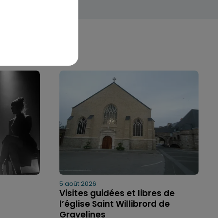
5 août 2026
Visites guidées et libres de
l’église Saint Willibrord de
Gravelines