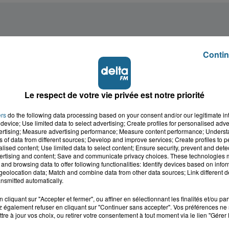
Contin
Le respect de votre vie privée est notre priorité
ers
do the following data processing based on your consent and/or our legitimate int
device; Use limited data to select advertising; Create profiles for personalised adver
vertising; Measure advertising performance; Measure content performance; Unders
ns of data from different sources; Develop and improve services; Create profiles to 
alised content; Use limited data to select content; Ensure security, prevent and detect
ertising and content; Save and communicate privacy choices. These technologies
and browsing data to offer following functionalities: Identify devices based on infor
eolocation data; Match and combine data from other data sources; Link different de
nsmitted automatically.
cliquant sur "Accepter et fermer", ou affiner en sélectionnant les finalités et/ou pa
 également refuser en cliquant sur "Continuer sans accepter". Vos préférences ne 
cale dans le
L'info locale de l'Audo
tre à jour vos choix, ou retirer votre consentement à tout moment via le lien "Gérer 
ois