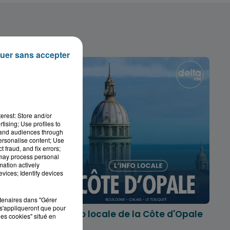
uer sans accepter
erest: Store and/or
tising; Use profiles to
tand audiences through
personalise content; Use
 fraud, and fix errors;
 may process personal
mation actively
vices; Identify devices
rtenaires dans "Gérer
s'appliqueront que pour
marois
L'info locale de la Côte d'Opale
les cookies" situé en