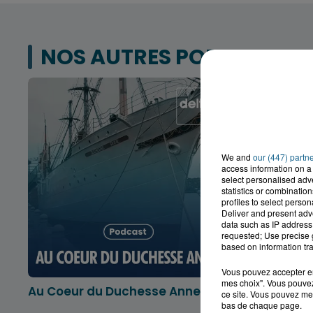
NOS AUTRES PODCASTS
We and
our (447) partn
access information on a 
select personalised ad
statistics or combinatio
profiles to select person
Deliver and present adv
data such as IP address 
requested; Use precise g
based on information tra
Vous pouvez accepter en 
mes choix". Vous pouvez
Au Coeur du Duchesse Anne
L'info lo
ce site. Vous pouvez met
Dunkerqu
bas de chaque page.