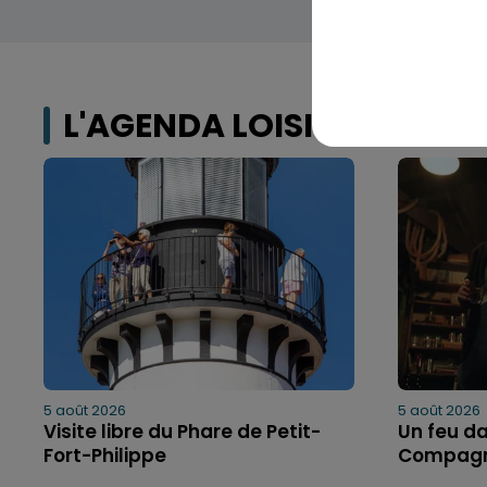
L'AGENDA LOISIRS
5 août 2026
5 août 2026
Visite libre du Phare de Petit-
Un feu da
Fort-Philippe
Compagn