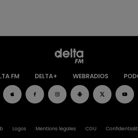
LTA FM
DELTA+
WEBRADIOS
POD
ub
Logos
Mentions legales
CGU
Confidentiali