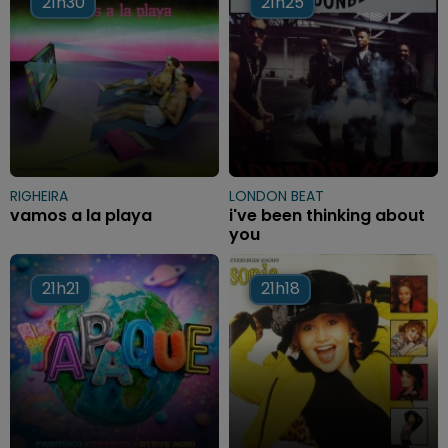
21h30
21h30
21h25
21h25
RIGHEIRA
LONDON BEAT
vamos a la playa
i've been thinking about
you
21h21
21h21
21h18
21h18