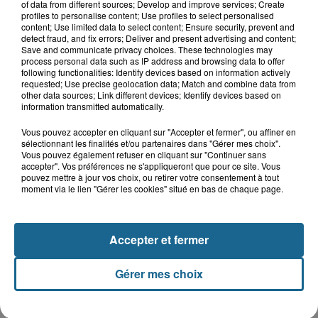
of data from different sources; Develop and improve services; Create
profiles to personalise content; Use profiles to select personalised
content; Use limited data to select content; Ensure security, prevent and
LE TOP DE L'ACTU
detect fraud, and fix errors; Deliver and present advertising and content;
Save and communicate privacy choices. These technologies may
process personal data such as IP address and browsing data to offer
following functionalities: Identify devices based on information actively
requested; Use precise geolocation data; Match and combine data from
other data sources; Link different devices; Identify devices based on
information transmitted automatically.
Vous pouvez accepter en cliquant sur "Accepter et fermer", ou affiner en
sélectionnant les finalités et/ou partenaires dans "Gérer mes choix".
Vous pouvez également refuser en cliquant sur "Continuer sans
accepter". Vos préférences ne s'appliqueront que pour ce site. Vous
pouvez mettre à jour vos choix, ou retirer votre consentement à tout
moment via le lien "Gérer les cookies" situé en bas de chaque page.
Saint-Omer : un enfant gravement brûlé
Accepter et fermer
après l'explosion d'un jouet...
Gérer mes choix
Hazebrouck : victime d'un accident,
Lucas s'en est allé brutalement...