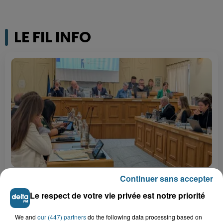
LE FIL INFO
7 août 2026
Continuer sans accepter
Hazebrouck : bientôt une Maison France
Services "pour rapporter des...
Le respect de votre vie privée est notre priorité
7 août 2026
Inquiétude à Arques : Mathieu, 30 ans,
We and
our (447) partners
do the following data processing based on