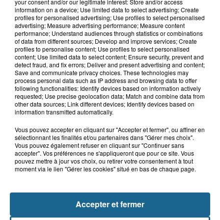
your consent and/or our legitimate interest: Store and/or access
activement recherché
information on a device; Use limited data to select advertising; Create
profiles for personalised advertising; Use profiles to select personalised
advertising; Measure advertising performance; Measure content
performance; Understand audiences through statistics or combinations
of data from different sources; Develop and improve services; Create
7 août 2026
profiles to personalise content; Use profiles to select personalised
Foot, Boulogne-sur-Mer : Grégory Thil,
content; Use limited data to select content; Ensure security, prevent and
un directeur sportif à...
detect fraud, and fix errors; Deliver and present advertising and content;
Save and communicate privacy choices. These technologies may
process personal data such as IP address and browsing data to offer
following functionalities: Identify devices based on information actively
requested; Use precise geolocation data; Match and combine data from
7 août 2026
other data sources; Link different devices; Identify devices based on
Hand : Dunkerque face à l'élite pour
information transmitted automatically.
préparer la saison du renouveau
Vous pouvez accepter en cliquant sur "Accepter et fermer", ou affiner en
sélectionnant les finalités et/ou partenaires dans "Gérer mes choix".
Vous pouvez également refuser en cliquant sur "Continuer sans
accepter". Vos préférences ne s'appliqueront que pour ce site. Vous
TOUTE L'ACTU LOCALE
pouvez mettre à jour vos choix, ou retirer votre consentement à tout
moment via le lien "Gérer les cookies" situé en bas de chaque page.
Accepter et fermer