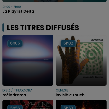
2h00 - 7h00
La Playlist Delta
LES TITRES DIFFUSÉS
6h05
6h05
6h02
6h02
DISIZ / THEODORA
GENESIS
mélodrama
invisible touch
5h56
5h56
5h53
5h53