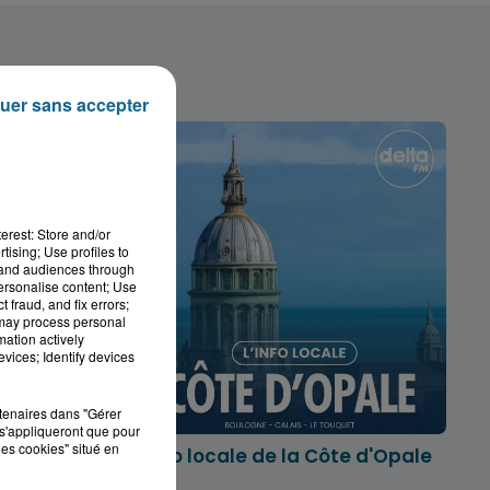
uer sans accepter
erest: Store and/or
tising; Use profiles to
tand audiences through
personalise content; Use
 fraud, and fix errors;
 may process personal
mation actively
vices; Identify devices
rtenaires dans "Gérer
s'appliqueront que pour
les cookies" situé en
marois
L'info locale de la Côte d'Opale