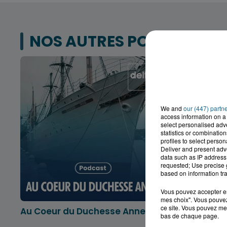
NOS AUTRES PODCASTS
We and
our (447) partn
access information on a 
select personalised ad
statistics or combinatio
profiles to select person
Deliver and present adv
data such as IP address 
requested; Use precise g
based on information tra
Vous pouvez accepter en 
mes choix". Vous pouvez
ce site. Vous pouvez met
Au Coeur du Duchesse Anne
L'info lo
bas de chaque page.
Dunkerqu