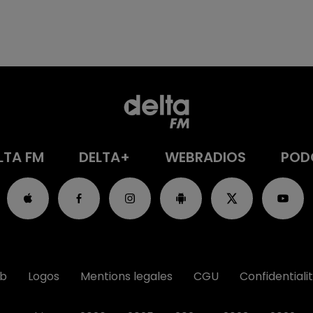
LTA FM
DELTA+
WEBRADIOS
POD
ub
Logos
Mentions legales
CGU
Confidentiali