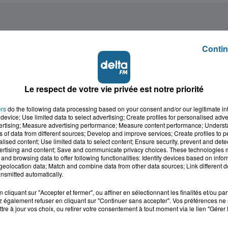
Contin
Le respect de votre vie privée est notre priorité
ers
do the following data processing based on your consent and/or our legitimate int
device; Use limited data to select advertising; Create profiles for personalised adver
vertising; Measure advertising performance; Measure content performance; Unders
ns of data from different sources; Develop and improve services; Create profiles to 
alised content; Use limited data to select content; Ensure security, prevent and detect
ertising and content; Save and communicate privacy choices. These technologies
and browsing data to offer following functionalities: Identify devices based on infor
eolocation data; Match and combine data from other data sources; Link different de
nsmitted automatically.
cliquant sur "Accepter et fermer", ou affiner en sélectionnant les finalités et/ou pa
 également refuser en cliquant sur "Continuer sans accepter". Vos préférences ne 
tre à jour vos choix, ou retirer votre consentement à tout moment via le lien "Gérer 
cale dans le
L'info locale de l'Audo
ois