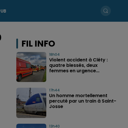
PUB
0
FIL INFO
18h04
Violent accident à Cléty :
quatre blessés, deux
femmes en urgence...
17h44
Un homme mortellement
percuté par un train à Saint-
Josse
13h40