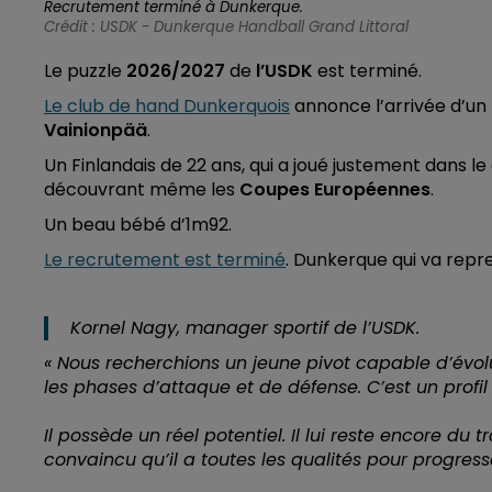
Recrutement terminé à Dunkerque.
Crédit :
USDK - Dunkerque Handball Grand Littoral
Le puzzle
2026/2027
de
l’USDK
est terminé.
Le club de hand Dunkerquois
annonce l’arrivée d’un
Vainionpää
.
Un Finlandais de 22 ans, qui a joué justement dans 
découvrant même les
Coupes Européennes
.
Un beau bébé d’1m92.
Le recrutement est terminé
. Dunkerque qui va repr
Kornel Nagy, manager sportif de l’USDK.
« Nous recherchions un jeune pivot capable d’évol
les phases d’attaque et de défense. C’est un profi
Il possède un réel potentiel. Il lui reste encore du t
convaincu qu’il a toutes les qualités pour progres