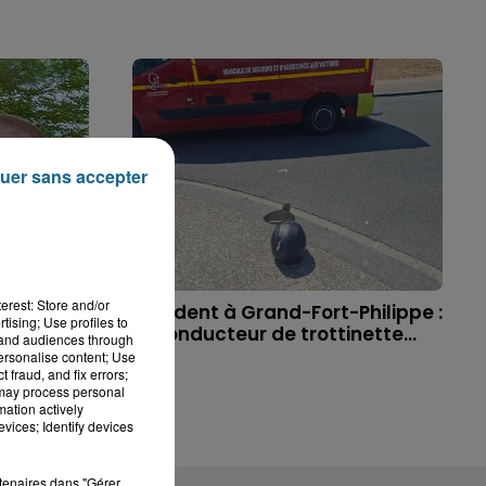
uer sans accepter
erest: Store and/or
 à
Accident à Grand-Fort-Philippe :
tising; Use profiles to
ichael,
le conducteur de trottinette...
tand audiences through
personalise content; Use
 fraud, and fix errors;
 may process personal
mation actively
vices; Identify devices
rtenaires dans "Gérer