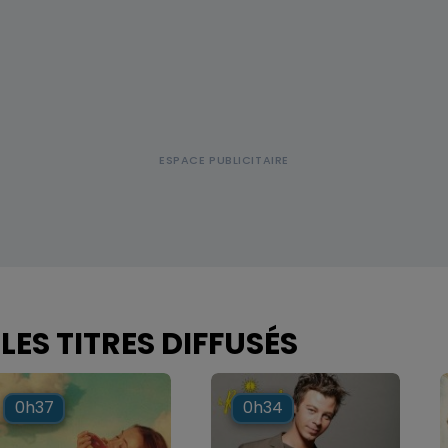
LES TITRES DIFFUSÉS
0h37
0h37
0h34
0h34