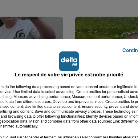
Contin
Le respect de votre vie privée est notre priorité
ers
do the following data processing based on your consent and/or our legitimate int
k : victime d'un
Disparition inquiétante
device; Use limited data to select advertising; Create profiles for personalised adver
 Lucas s'en est allé
Cappelle-la-Grande : M
vertising; Measure advertising performance; Measure content performance; Unders
nt...
41 ans...
ns of data from different sources; Develop and improve services; Create profiles to 
alised content; Use limited data to select content; Ensure security, prevent and detect
ertising and content; Save and communicate privacy choices. These technologies
and browsing data to offer following functionalities: Identify devices based on infor
eolocation data; Match and combine data from other data sources; Link different de
nsmitted automatically.
cliquant sur "Accepter et fermer", ou affiner en sélectionnant les finalités et/ou pa