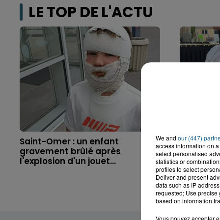
LE TOP DE L'ACTU
We and
our (447) partn
Saint-Omer : un enfant
Hazebrouc
access information on a 
gravement brûlé après
accident,
select personalised ad
l'explosion d'un jouet...
brutaleme
statistics or combinatio
profiles to select person
Deliver and present adv
data such as IP address 
requested; Use precise g
based on information tra
Vous pouvez accepter en 