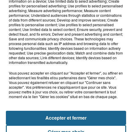
Hand : Dunkerque face à l'élite pour
information on a device; Use limited data to select advertising; Create
préparer la saison du renouveau
profiles for personalised advertising; Use profiles to select personalised
advertising; Measure advertising performance; Measure content
performance; Understand audiences through statistics or combinations
of data from different sources; Develop and improve services; Create
profiles to personalise content; Use profiles to select personalised
14h58
content; Use limited data to select content; Ensure security, prevent and
Incendie à La Brasserie de Saint-Omer
detect fraud, and fix errors; Deliver and present advertising and content;
Save and communicate privacy choices. These technologies may
: 80 personnes évacuées
process personal data such as IP address and browsing data to offer
following functionalities: Identify devices based on information actively
requested; Use precise geolocation data; Match and combine data from
other data sources; Link different devices; Identify devices based on
information transmitted automatically.
Vous pouvez accepter en cliquant sur "Accepter et fermer", ou affiner en
sélectionnant les finalités et/ou partenaires dans "Gérer mes choix".
Vous pouvez également refuser en cliquant sur "Continuer sans
accepter". Vos préférences ne s'appliqueront que pour ce site. Vous
pouvez mettre à jour vos choix, ou retirer votre consentement à tout
moment via le lien "Gérer les cookies" situé en bas de chaque page.
NOS AUTRES PODCASTS
Accepter et fermer
Gérer mes choix