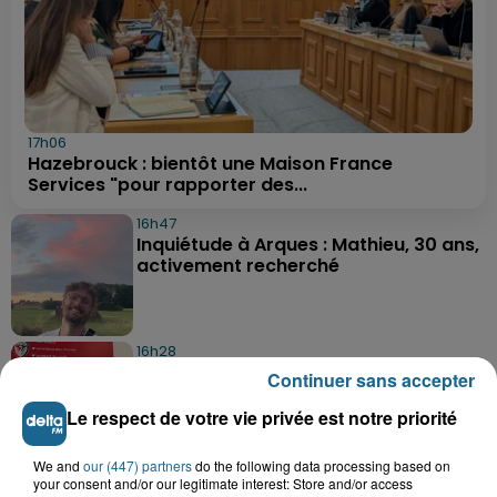
17h06
Hazebrouck : bientôt une Maison France
Services "pour rapporter des...
16h47
Inquiétude à Arques : Mathieu, 30 ans,
activement recherché
16h28
Foot, Boulogne-sur-Mer : Grégory Thil,
Continuer sans accepter
un directeur sportif à...
Le respect de votre vie privée est notre priorité
We and
our (447) partners
do the following data processing based on
15h06
your consent and/or our legitimate interest: Store and/or access