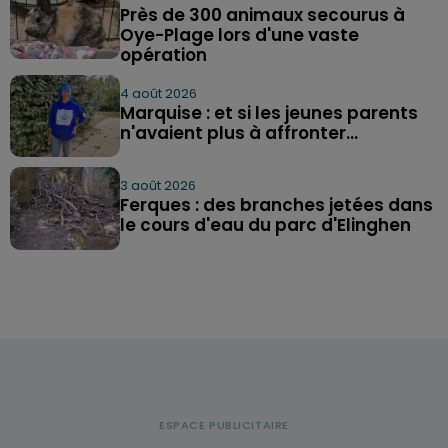
Près de 300 animaux secourus à
Oye-Plage lors d'une vaste
opération
4 août 2026
Marquise : et si les jeunes parents
n'avaient plus à affronter...
3 août 2026
Ferques : des branches jetées dans
le cours d'eau du parc d'Elinghen