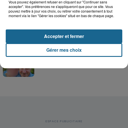
Vous pouvez également refuser en cliquant sur "Continuer sans
Hazebrouck : victime d'un accident,
accepter". Vos préférences ne s'appliqueront que pour ce site. Vous
Lucas s'en est allé brutalement...
pouvez mettre à jour vos choix, ou retirer votre consentement à tout
moment via le lien "Gérer les cookies" situé en bas de chaque page.
Valérie, 46 ans, portée disparue
Accepter et fermer
depuis mardi à Dunkerque, sa...
Gérer mes choix
Disparition inquiétante à Cappelle-
la-Grande : Michael, 41 ans...