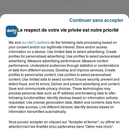
Continuer sans accepter
Le respect de votre vie privée est notre priorité
LE TOP DE L'ACTU
We and
our (447) partners
do the following data processing based on
your consent and/or our legitimate interest: Store and/or access
information on a device; Use limited data to select advertising; Create
profiles for personalised advertising; Use profiles to select personalised
advertising; Measure advertising performance; Measure content
performance; Understand audiences through statistics or combinations
of data from different sources; Develop and improve services; Create
profiles to personalise content; Use profiles to select personalised
content; Use limited data to select content; Ensure security, prevent and
detect fraud, and fix errors; Deliver and present advertising and content;
Save and communicate privacy choices. These technologies may
process personal data such as IP address and browsing data to offer
following functionalities: Identify devices based on information actively
requested; Use precise geolocation data; Match and combine data from
other data sources; Link different devices; Identify devices based on
information transmitted automatically.
Saint-Omer : un enfant gravement brûlé
après l'explosion d'un jouet...
Vous pouvez accepter en cliquant sur "Accepter et fermer", ou affiner en
sélectionnant les finalités et/ou partenaires dans "Gérer mes choix".