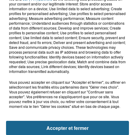
your consent and/or our legitimate interest: Store and/or access
information on a device; Use limited data to select advertising; Create
8 août 2026
profiles for personalised advertising; Use profiles to select personalised
Neufchâtel-Hardelot : un
advertising; Measure advertising performance; Measure content
rassemblement pour rendre
performance; Understand audiences through statistics or combinations
hommage aux...
of data from different sources; Develop and improve services; Create
profiles to personalise content; Use profiles to select personalised
content; Use limited data to select content; Ensure security, prevent and
detect fraud, and fix errors; Deliver and present advertising and content;
8 août 2026
Save and communicate privacy choices. These technologies may
Violent accident à Cléty : quatre
process personal data such as IP address and browsing data to offer
blessés, deux femmes en urgence...
following functionalities: Identify devices based on information actively
requested; Use precise geolocation data; Match and combine data from
other data sources; Link different devices; Identify devices based on
information transmitted automatically.
Vous pouvez accepter en cliquant sur "Accepter et fermer", ou affiner en
sélectionnant les finalités et/ou partenaires dans "Gérer mes choix".
Vous pouvez également refuser en cliquant sur "Continuer sans
accepter". Vos préférences ne s'appliqueront que pour ce site. Vous
pouvez mettre à jour vos choix, ou retirer votre consentement à tout
moment via le lien "Gérer les cookies" situé en bas de chaque page.
NOS AUTRES PODCASTS
Accepter et fermer