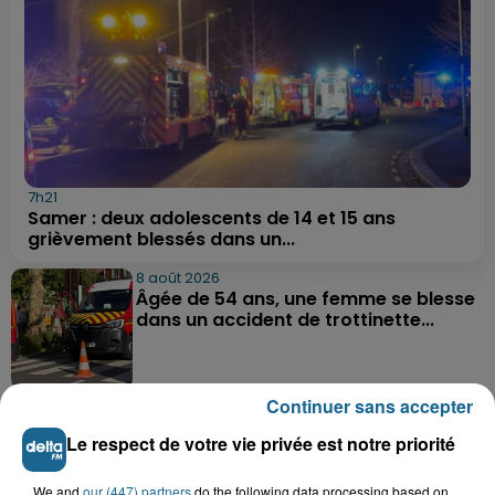
7h21
Samer : deux adolescents de 14 et 15 ans
grièvement blessés dans un...
8 août 2026
Âgée de 54 ans, une femme se blesse
dans un accident de trottinette...
Continuer sans accepter
8 août 2026
Une femme gravement blessée dans
Le respect de votre vie privée est notre priorité
un accident à Bazinghen
We and
our (447) partners
do the following data processing based on