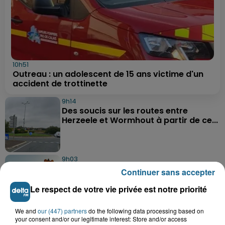
10h51
Outreau : un adolescent de 15 ans victime d'un
accident de trottinette
9h14
Des soucis sur les routes entre
Herzeele et Wormhout à partir de ce...
9h03
Un homme de 50 ans gravement
Continuer sans accepter
blessé dans un accident de voiture à...
Le respect de votre vie privée est notre priorité
We and
our (447) partners
do the following data processing based on
7h21
your consent and/or our legitimate interest: Store and/or access