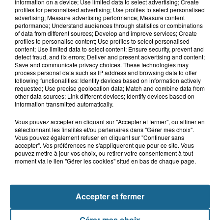
Samer : deux adolescents de 14 et 15
information on a device; Use limited data to select advertising; Create
ans grièvement blessés dans un...
profiles for personalised advertising; Use profiles to select personalised
advertising; Measure advertising performance; Measure content
performance; Understand audiences through statistics or combinations
of data from different sources; Develop and improve services; Create
profiles to personalise content; Use profiles to select personalised
8 août 2026
content; Use limited data to select content; Ensure security, prevent and
Âgée de 54 ans, une femme se blesse
detect fraud, and fix errors; Deliver and present advertising and content;
Save and communicate privacy choices. These technologies may
dans un accident de trottinette...
process personal data such as IP address and browsing data to offer
following functionalities: Identify devices based on information actively
requested; Use precise geolocation data; Match and combine data from
other data sources; Link different devices; Identify devices based on
information transmitted automatically.
Vous pouvez accepter en cliquant sur "Accepter et fermer", ou affiner en
sélectionnant les finalités et/ou partenaires dans "Gérer mes choix".
Vous pouvez également refuser en cliquant sur "Continuer sans
accepter". Vos préférences ne s'appliqueront que pour ce site. Vous
pouvez mettre à jour vos choix, ou retirer votre consentement à tout
moment via le lien "Gérer les cookies" situé en bas de chaque page.
NOS AUTRES PODCASTS
Accepter et fermer
Gérer mes choix