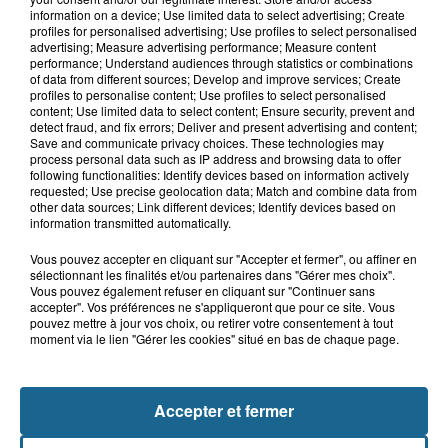
15h06
information on a device; Use limited data to select advertising; Create
Hand : Dunkerque face à l'élite pour
profiles for personalised advertising; Use profiles to select personalised
préparer la saison du renouveau
advertising; Measure advertising performance; Measure content
performance; Understand audiences through statistics or combinations
of data from different sources; Develop and improve services; Create
profiles to personalise content; Use profiles to select personalised
content; Use limited data to select content; Ensure security, prevent and
14h58
detect fraud, and fix errors; Deliver and present advertising and content;
Incendie à La Brasserie de Saint-Omer
Save and communicate privacy choices. These technologies may
: 80 personnes évacuées
process personal data such as IP address and browsing data to offer
following functionalities: Identify devices based on information actively
requested; Use precise geolocation data; Match and combine data from
other data sources; Link different devices; Identify devices based on
information transmitted automatically.
Vous pouvez accepter en cliquant sur "Accepter et fermer", ou affiner en
sélectionnant les finalités et/ou partenaires dans "Gérer mes choix".
Vous pouvez également refuser en cliquant sur "Continuer sans
accepter". Vos préférences ne s'appliqueront que pour ce site. Vous
pouvez mettre à jour vos choix, ou retirer votre consentement à tout
moment via le lien "Gérer les cookies" situé en bas de chaque page.
NOS AUTRES PODCASTS
Accepter et fermer