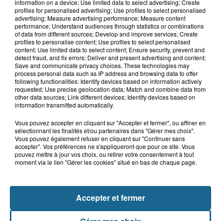
Blendecques : le jeune garçon de 12
information on a device; Use limited data to select advertising; Create
profiles for personalised advertising; Use profiles to select personalised
ans qui s'était noyé est...
advertising; Measure advertising performance; Measure content
performance; Understand audiences through statistics or combinations
of data from different sources; Develop and improve services; Create
profiles to personalise content; Use profiles to select personalised
6 août 2026
content; Use limited data to select content; Ensure security, prevent and
detect fraud, and fix errors; Deliver and present advertising and content;
Risque incendie dans le Nord : ce que
Save and communicate privacy choices. These technologies may
vous ne pouvez plus faire
process personal data such as IP address and browsing data to offer
following functionalities: Identify devices based on information actively
requested; Use precise geolocation data; Match and combine data from
other data sources; Link different devices; Identify devices based on
information transmitted automatically.
Vous pouvez accepter en cliquant sur "Accepter et fermer", ou affiner en
sélectionnant les finalités et/ou partenaires dans "Gérer mes choix".
Vous pouvez également refuser en cliquant sur "Continuer sans
accepter". Vos préférences ne s'appliqueront que pour ce site. Vous
pouvez mettre à jour vos choix, ou retirer votre consentement à tout
moment via le lien "Gérer les cookies" situé en bas de chaque page.
NOS AUTRES PODCASTS
Accepter et fermer