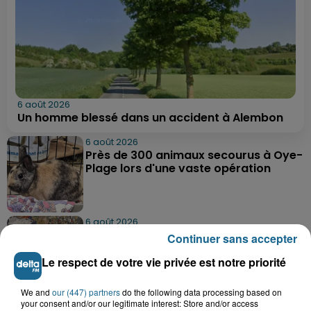
6 août 2026
Un homme blessé dans un accident à Alembon
6 août 2026
Près de 300 animaux secourus à Oye-
Plage lors d'une vaste opération
6 août 2026
Dunkerque : dix jeunes vont parcourir
Continuer sans accepter
9 000 km pour rencontrer...
Le respect de votre vie privée est notre priorité
We and
our (447) partners
do the following data processing based on
6 août 2026
your consent and/or our legitimate interest: Store and/or access