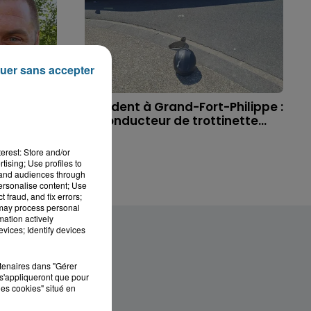
uer sans accepter
 à
Accident à Grand-Fort-Philippe :
ichael,
le conducteur de trottinette...
erest: Store and/or
tising; Use profiles to
tand audiences through
personalise content; Use
 fraud, and fix errors;
 may process personal
mation actively
vices; Identify devices
rtenaires dans "Gérer
s'appliqueront que pour
les cookies" situé en