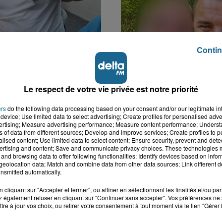
Contin
k : victime d'un
Disparition inquiétante
 Lucas s'en est allé
Cappelle-la-Grande : M
Le respect de votre vie privée est notre priorité
nt...
41 ans...
ers
do the following data processing based on your consent and/or our legitimate int
device; Use limited data to select advertising; Create profiles for personalised adver
vertising; Measure advertising performance; Measure content performance; Unders
ns of data from different sources; Develop and improve services; Create profiles to 
alised content; Use limited data to select content; Ensure security, prevent and detect
ertising and content; Save and communicate privacy choices. These technologies
and browsing data to offer following functionalities: Identify devices based on infor
eolocation data; Match and combine data from other data sources; Link different de
nsmitted automatically.
cliquant sur "Accepter et fermer", ou affiner en sélectionnant les finalités et/ou pa
 également refuser en cliquant sur "Continuer sans accepter". Vos préférences ne 
tre à jour vos choix, ou retirer votre consentement à tout moment via le lien "Gérer 