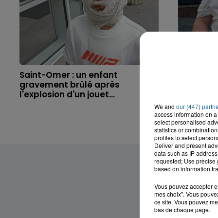
Saint-Omer : un enfant
Hazebrouc
gravement brûlé après
accident,
l'explosion d'un jouet...
brutaleme
We and
our (447) partn
access information on a 
select personalised ad
statistics or combinatio
profiles to select person
Deliver and present adv
data such as IP address 
requested; Use precise g
based on information tra
Vous pouvez accepter en 
mes choix". Vous pouvez
ce site. Vous pouvez met
bas de chaque page.