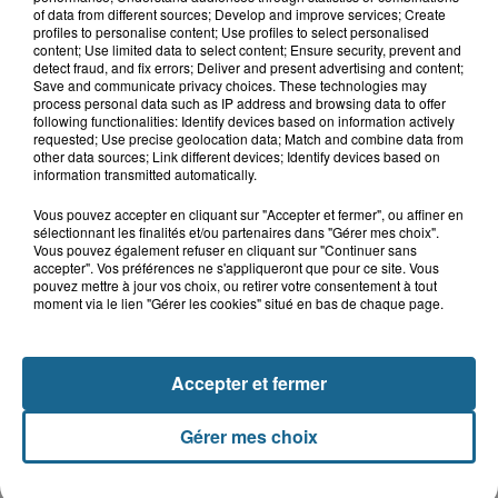
14h02
of data from different sources; Develop and improve services; Create
Le patrimoine d'Esquelbecq
profiles to personalise content; Use profiles to select personalised
content; Use limited data to select content; Ensure security, prevent and
detect fraud, and fix errors; Deliver and present advertising and content;
Save and communicate privacy choices. These technologies may
process personal data such as IP address and browsing data to offer
14h02
following functionalities: Identify devices based on information actively
Bergues, entre ville et remparts
requested; Use precise geolocation data; Match and combine data from
other data sources; Link different devices; Identify devices based on
information transmitted automatically.
Vous pouvez accepter en cliquant sur "Accepter et fermer", ou affiner en
14h02
sélectionnant les finalités et/ou partenaires dans "Gérer mes choix".
Bergues, entre ville et remparts
Vous pouvez également refuser en cliquant sur "Continuer sans
accepter". Vos préférences ne s'appliqueront que pour ce site. Vous
pouvez mettre à jour vos choix, ou retirer votre consentement à tout
moment via le lien "Gérer les cookies" situé en bas de chaque page.
+ D'ÉVÈNEMENTS
Accepter et fermer
LE FIL INFO
Gérer mes choix