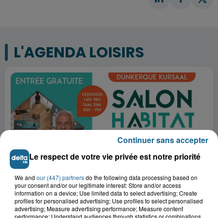
L'AGENDA LOISIRS
Continuer sans accepter
Le respect de votre vie privée est notre priorité
We and
our (447) partners
do the following data processing based on
your consent and/or our legitimate interest: Store and/or access
14h02
information on a device; Use limited data to select advertising; Create
SALON HABITAT ET RÉNOVATION 2026
profiles for personalised advertising; Use profiles to select personalised
advertising; Measure advertising performance; Measure content
performance; Understand audiences through statistics or combinations