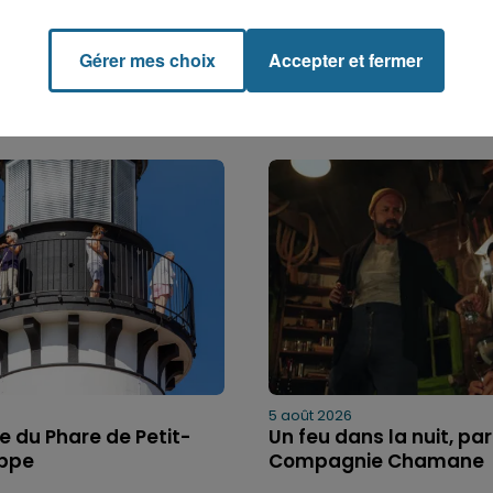
Gérer mes choix
Accepter et fermer
5 août 2026
bre du Phare de Petit-
Un feu dans la nuit, par
ippe
Compagnie Chamane