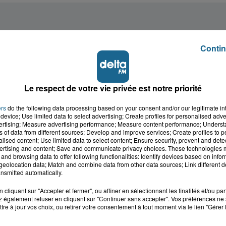
Contin
Le respect de votre vie privée est notre priorité
ers
do the following data processing based on your consent and/or our legitimate int
device; Use limited data to select advertising; Create profiles for personalised adver
vertising; Measure advertising performance; Measure content performance; Unders
ns of data from different sources; Develop and improve services; Create profiles to 
alised content; Use limited data to select content; Ensure security, prevent and detect
ertising and content; Save and communicate privacy choices. These technologies
and browsing data to offer following functionalities: Identify devices based on infor
eolocation data; Match and combine data from other data sources; Link different de
nsmitted automatically.
cliquant sur "Accepter et fermer", ou affiner en sélectionnant les finalités et/ou pa
 également refuser en cliquant sur "Continuer sans accepter". Vos préférences ne 
tre à jour vos choix, ou retirer votre consentement à tout moment via le lien "Gérer 
cale dans le
L'info locale de l'Audo
ois