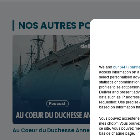
NOS AUTRES PODCASTS
We and
our (447) partn
access information on a 
select personalised ad
statistics or combinatio
profiles to select person
Deliver and present adv
data such as IP address 
requested; Use precise g
based on information tra
Vous pouvez accepter en 
mes choix". Vous pouvez
ce site. Vous pouvez met
Au Coeur du Duchesse Anne
L'info lo
bas de chaque page.
Dunkerqu