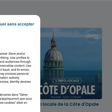
uer sans accepter
erest: Store and/or
tising; Use profiles to
tand audiences through
personalise content; Use
 fraud, and fix errors;
 may process personal
mation actively
vices; Identify devices
rtenaires dans "Gérer
s'appliqueront que pour
les cookies" situé en
marois
L'info locale de la Côte d'Opale