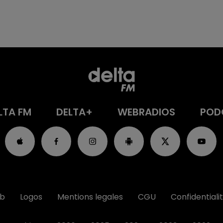
LTA FM
DELTA+
WEBRADIOS
POD
ub
Logos
Mentions legales
CGU
Confidentiali