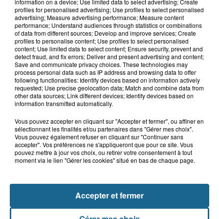
Hand : Dunkerque face à l'élite pour
information on a device; Use limited data to select advertising; Create
préparer la saison du renouveau
profiles for personalised advertising; Use profiles to select personalised
advertising; Measure advertising performance; Measure content
performance; Understand audiences through statistics or combinations
of data from different sources; Develop and improve services; Create
profiles to personalise content; Use profiles to select personalised
14h58
content; Use limited data to select content; Ensure security, prevent and
Incendie à La Brasserie de Saint-Omer
detect fraud, and fix errors; Deliver and present advertising and content;
Save and communicate privacy choices. These technologies may
: 80 personnes évacuées
process personal data such as IP address and browsing data to offer
following functionalities: Identify devices based on information actively
requested; Use precise geolocation data; Match and combine data from
other data sources; Link different devices; Identify devices based on
information transmitted automatically.
Vous pouvez accepter en cliquant sur "Accepter et fermer", ou affiner en
sélectionnant les finalités et/ou partenaires dans "Gérer mes choix".
Vous pouvez également refuser en cliquant sur "Continuer sans
accepter". Vos préférences ne s'appliqueront que pour ce site. Vous
pouvez mettre à jour vos choix, ou retirer votre consentement à tout
moment via le lien "Gérer les cookies" situé en bas de chaque page.
NOS AUTRES PODCASTS
Accepter et fermer
Gérer mes choix