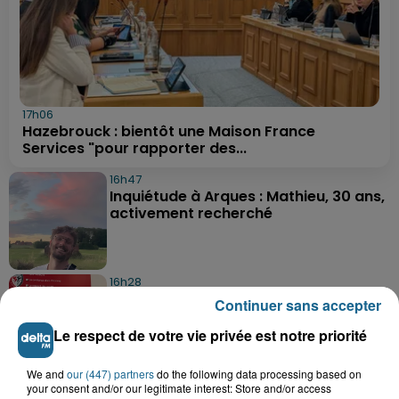
17h06
Hazebrouck : bientôt une Maison France
Services "pour rapporter des...
16h47
Inquiétude à Arques : Mathieu, 30 ans,
activement recherché
16h28
Foot, Boulogne-sur-Mer : Grégory Thil,
Continuer sans accepter
un directeur sportif à...
Le respect de votre vie privée est notre priorité
We and
our (447) partners
do the following data processing based on
15h06
your consent and/or our legitimate interest: Store and/or access