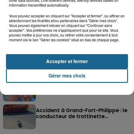
other data sources; Link different devices; Identify devices based on
information transmitted automatically.
Vous pouvez accepter en cliquant sur "Accepter et fermer", ou affiner en
sélectionnant les finalités et/ou partenaires dans "Gérer mes choix".
Vous pouvez également refuser en cliquant sur "Continuer sans
accepter". Vos préférences ne s'appliqueront que pour ce site. Vous
Saint-Omer : un enfant gravement brûlé
pouvez mettre à jour vos choix, ou retirer votre consentement à tout
après l'explosion d'un jouet...
moment via le lien "Gérer les cookies" situé en bas de chaque page.
Hazebrouck : victime d'un accident,
Lucas s'en est allé brutalement...
Accepter et fermer
Gérer mes choix
Disparition inquiétante à Cappelle-
la-Grande : Michael, 41 ans...
Accident à Grand-Fort-Philippe : le
conducteur de trottinette...