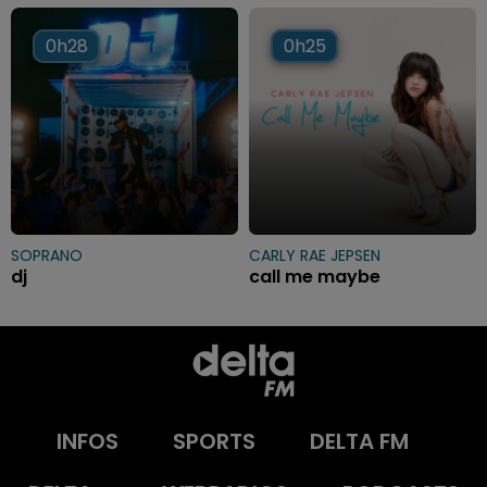
0h28
0h28
0h25
0h25
SOPRANO
CARLY RAE JEPSEN
dj
call me maybe
INFOS
SPORTS
DELTA FM