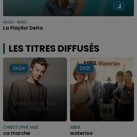
0h00 - 6h00
La Playlist Delta
LES TITRES DIFFUSÉS
0h34
0h34
0h31
0h31
CHRISTOPHE MAE
ABBA
ca marche
waterloo