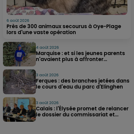
6 août 2026
Près de 300 animaux secourus à Oye-Plage
lors d'une vaste opération
4 août 2026
Marquise : et si les jeunes parents
n'avaient plus à affronter...
3 août 2026
Ferques : des branches jetées dans
le cours d'eau du parc d'Elinghen
3 août 2026
Calais : l'Élysée promet de relancer
le dossier du commissariat et...