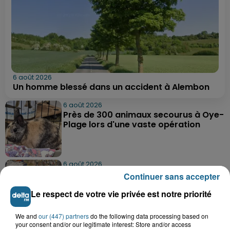
6 août 2026
Un homme blessé dans un accident à Alembon
6 août 2026
Près de 300 animaux secourus à Oye-
Plage lors d'une vaste opération
6 août 2026
Dunkerque : dix jeunes vont parcourir
Continuer sans accepter
9 000 km pour rencontrer...
Le respect de votre vie privée est notre priorité
We and
our (447) partners
do the following data processing based on
6 août 2026
your consent and/or our legitimate interest: Store and/or access