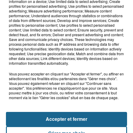
Blendecques : le jeune garçon de 12
information on a device; Use limited data to select advertising; Create
profiles for personalised advertising; Use profiles to select personalised
ans qui s'était noyé est...
advertising; Measure advertising performance; Measure content
performance; Understand audiences through statistics or combinations
of data from different sources; Develop and improve services; Create
profiles to personalise content; Use profiles to select personalised
6 août 2026
content; Use limited data to select content; Ensure security, prevent and
detect fraud, and fix errors; Deliver and present advertising and content;
Risque incendie dans le Nord : ce que
Save and communicate privacy choices. These technologies may
vous ne pouvez plus faire
process personal data such as IP address and browsing data to offer
following functionalities: Identify devices based on information actively
requested; Use precise geolocation data; Match and combine data from
other data sources; Link different devices; Identify devices based on
information transmitted automatically.
Vous pouvez accepter en cliquant sur "Accepter et fermer", ou affiner en
sélectionnant les finalités et/ou partenaires dans "Gérer mes choix".
Vous pouvez également refuser en cliquant sur "Continuer sans
accepter". Vos préférences ne s'appliqueront que pour ce site. Vous
pouvez mettre à jour vos choix, ou retirer votre consentement à tout
moment via le lien "Gérer les cookies" situé en bas de chaque page.
NOS AUTRES PODCASTS
Accepter et fermer