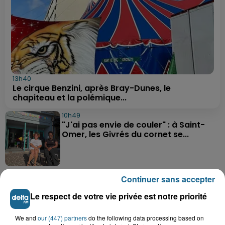
13h40
Le cirque Benzini, après Bray-Dunes, le
chapiteau et la polémique...
10h49
"J'ai pas envie de couler" : à Saint-
Omer, les Givrés du cornet se...
9h58
Continuer sans accepter
Une préparation très physique attend
les basketteurs de...
Le respect de votre vie privée est notre priorité
We and
our (447) partners
do the following data processing based on