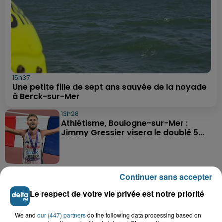
15h37
Une petite fille de sept ans sauvée de la noyade
à Berck-sur-Mer
13h28
Athlétisme, Boulogne-sur-Mer :
Jimmy Gressier visera le doublé 5...
13h23
Continuer sans accepter
Des cours... de trottinette à Bray-
Dunes
Le respect de votre vie privée est notre priorité
We and
our (447) partners
do the following data processing based on