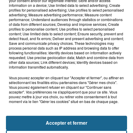
your consent and/or our legitimate interest: Store and/or access
12h30
information on a device; Use limited data to select advertising; Create
Basket : Gravelines-Dunkerque va
profiles for personalised advertising; Use profiles to select personalised
commencer sa saison par du lourd
advertising; Measure advertising performance; Measure content
performance; Understand audiences through statistics or combinations
of data from different sources; Develop and improve services; Create
profiles to personalise content; Use profiles to select personalised
content; Use limited data to select content; Ensure security, prevent and
10h51
detect fraud, and fix errors; Deliver and present advertising and content;
Outreau : un adolescent de 15 ans
Save and communicate privacy choices. These technologies may
process personal data such as IP address and browsing data to offer
victime d'un accident de trottinette
following functionalities: Identify devices based on information actively
requested; Use precise geolocation data; Match and combine data from
other data sources; Link different devices; Identify devices based on
information transmitted automatically.
Vous pouvez accepter en cliquant sur "Accepter et fermer", ou affiner en
sélectionnant les finalités et/ou partenaires dans "Gérer mes choix".
Vous pouvez également refuser en cliquant sur "Continuer sans
accepter". Vos préférences ne s'appliqueront que pour ce site. Vous
pouvez mettre à jour vos choix, ou retirer votre consentement à tout
moment via le lien "Gérer les cookies" situé en bas de chaque page.
NOS AUTRES PODCASTS
Accepter et fermer