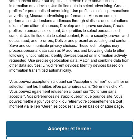
your consent and/or our legitimate interest: Store and/or access
5 août 2026
information on a device; Use limited data to select advertising; Create
Boulogne-sur-Mer : un obus ramené
profiles for personalised advertising; Use profiles to select personalised
dans un camp de gens du voyage
advertising; Measure advertising performance; Measure content
performance; Understand audiences through statistics or combinations
of data from different sources; Develop and improve services; Create
profiles to personalise content; Use profiles to select personalised
content; Use limited data to select content; Ensure security, prevent and
5 août 2026
detect fraud, and fix errors; Deliver and present advertising and content;
Berck : une fillette de 5 ans percutée
Save and communicate privacy choices. These technologies may
process personal data such as IP address and browsing data to offer
par une voiture
following functionalities: Identify devices based on information actively
requested; Use precise geolocation data; Match and combine data from
other data sources; Link different devices; Identify devices based on
information transmitted automatically.
Vous pouvez accepter en cliquant sur "Accepter et fermer", ou affiner en
sélectionnant les finalités et/ou partenaires dans "Gérer mes choix".
Vous pouvez également refuser en cliquant sur "Continuer sans
accepter". Vos préférences ne s'appliqueront que pour ce site. Vous
pouvez mettre à jour vos choix, ou retirer votre consentement à tout
moment via le lien "Gérer les cookies" situé en bas de chaque page.
NOS AUTRES PODCASTS
Accepter et fermer