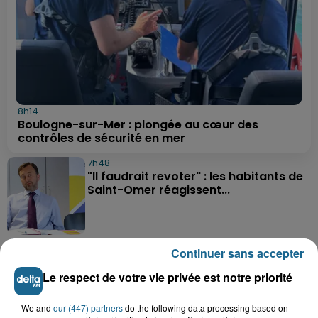
8h14
Boulogne-sur-Mer : plongée au cœur des
contrôles de sécurité en mer
7h48
"Il faudrait revoter" : les habitants de
Saint-Omer réagissent...
5 août 2026
Continuer sans accepter
Delettes : un incendie dans un grenier,
deux hommes intoxiqués par...
Le respect de votre vie privée est notre priorité
We and
our (447) partners
do the following data processing based on